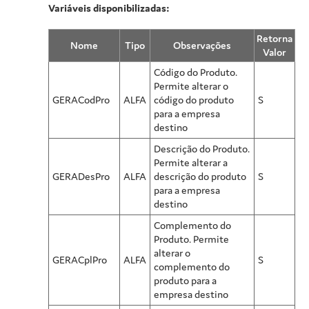
Variáveis disponibilizadas:
Retorna
Nome
Tipo
Observações
Valor
Código do Produto.
Permite alterar o
GERACodPro
ALFA
código do produto
S
para a empresa
destino
Descrição do Produto.
Permite alterar a
GERADesPro
ALFA
descrição do produto
S
para a empresa
destino
Complemento do
Produto. Permite
alterar o
GERACplPro
ALFA
S
complemento do
produto para a
empresa destino