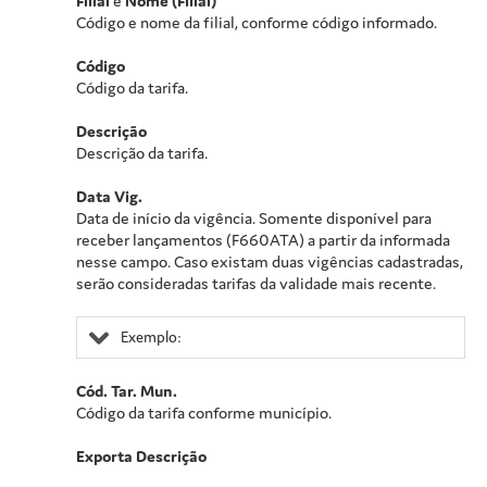
Filial
e
Nome (Filial)
Código e nome da filial, conforme código informado.
Código
Código da tarifa.
Descrição
Descrição da tarifa.
Data Vig.
Data de início da vigência. Somente disponível para
receber lançamentos (F660ATA) a partir da informada
nesse campo. Caso existam duas vigências cadastradas,
serão consideradas tarifas da validade mais recente.
Exemplo:
Cód. Tar. Mun.
Código da tarifa conforme município.
Exporta Descrição