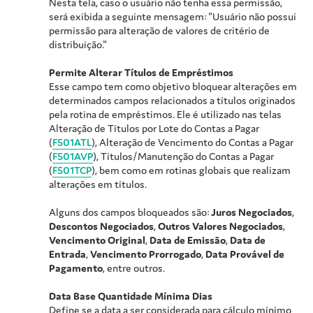
Nesta tela, caso o usuário não tenha essa permissão,
será exibida a seguinte mensagem: "Usuário não possui
permissão para alteração de valores de critério de
distribuição."
Permite Alterar Títulos de Empréstimos
Esse campo tem como objetivo bloquear alterações em
determinados campos relacionados a títulos originados
pela rotina de empréstimos. Ele é utilizado nas telas
Alteração de Títulos por Lote do Contas a Pagar
(
F501ATL
), Alteração de Vencimento do Contas a Pagar
(
F501AVP
), Títulos/Manutenção do Contas a Pagar
(
F501TCP
), bem como em rotinas globais que realizam
alterações em títulos.
Alguns dos campos bloqueados são:
Juros Negociados
,
Descontos Negociados
,
Outros Valores Negociados
,
Vencimento Original
,
Data de Emissão
,
Data de
Entrada
,
Vencimento Prorrogado
,
Data Provável de
Pagamento
, entre outros.
Data Base Quantidade Mínima Dias
Define se a data a ser considerada para cálculo mínimo