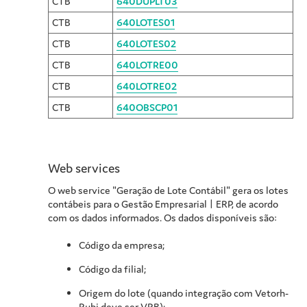
CTB
640DUPLT03
CTB
640LOTES01
CTB
640LOTES02
CTB
640LOTRE00
CTB
640LOTRE02
CTB
640OBSCP01
Web services
O web service "Geração de Lote Contábil" gera os lotes
contábeis para o Gestão Empresarial | ERP, de acordo
com os dados informados. Os dados disponíveis são:
Código da empresa;
Código da filial;
Origem do lote (quando integração com Vetorh-
Rubi deve ser VRB);