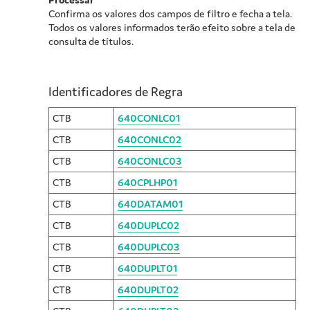
Confirma os valores dos campos de filtro e fecha a tela.
Todos os valores informados terão efeito sobre a tela de
consulta de títulos.
Identificadores de Regra
CTB
640CONLC01
CTB
640CONLC02
CTB
640CONLC03
CTB
640CPLHP01
CTB
640DATAM01
CTB
640DUPLC02
CTB
640DUPLC03
CTB
640DUPLT01
CTB
640DUPLT02