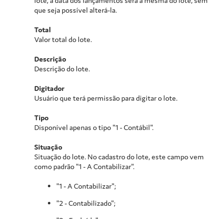
lote, a data dos lançamentos será a mesma do lote, sem
que seja possível alterá-la.
Total
Valor total do lote.
Descrição
Descrição do lote.
Digitador
Usuário que terá permissão para digitar o lote.
Tipo
Disponível apenas o tipo "1 - Contábil".
Situação
Situação do lote. No cadastro do lote, este campo vem
como padrão "1 - A Contabilizar".
"1 - A Contabilizar";
"2 - Contabilizado";