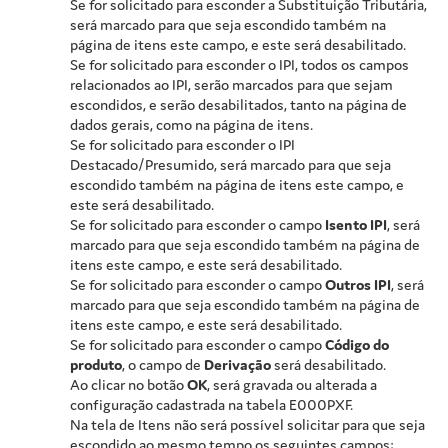
Se for solicitado para esconder a Substituição Tributária,
será marcado para que seja escondido também na
página de itens este campo, e este será desabilitado.
Se for solicitado para esconder o IPI, todos os campos
relacionados ao IPI, serão marcados para que sejam
escondidos, e serão desabilitados, tanto na página de
dados gerais, como na página de itens.
Se for solicitado para esconder o IPI
Destacado/Presumido, será marcado para que seja
escondido também na página de itens este campo, e
este será desabilitado.
Se for solicitado para esconder o campo
Isento IPI
, será
marcado para que seja escondido também na página de
itens este campo, e este será desabilitado.
Se for solicitado para esconder o campo
Outros IPI
, será
marcado para que seja escondido também na página de
itens este campo, e este será desabilitado.
Se for solicitado para esconder o campo
Código do
produto
, o campo de
Derivação
será desabilitado.
Ao clicar no botão
OK
, será gravada ou alterada a
configuração cadastrada na tabela E000PXF.
Na tela de Itens não será possível solicitar para que seja
escondido ao mesmo tempo os seguintes campos: