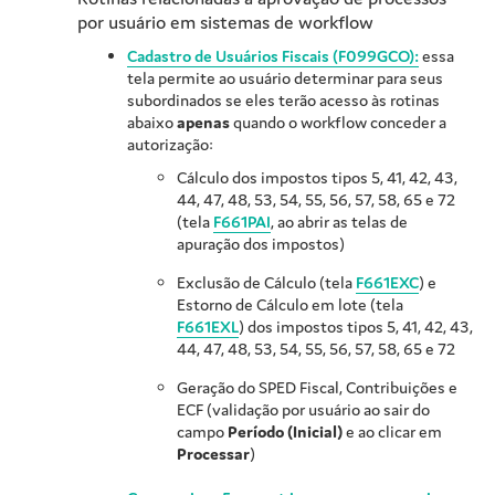
por usuário em sistemas de workflow
Cadastro de Usuários Fiscais (F099GCO):
essa
tela permite ao usuário determinar para seus
subordinados se eles terão acesso às rotinas
abaixo
apenas
quando o workflow conceder a
autorização:
Cálculo dos impostos tipos 5, 41, 42, 43,
44, 47, 48, 53, 54, 55, 56, 57, 58, 65 e 72
(tela
F661PAI
, ao abrir as telas de
apuração dos impostos)
Exclusão de Cálculo (tela
F661EXC
) e
Estorno de Cálculo em lote (tela
F661EXL
) dos impostos tipos 5, 41, 42, 43,
44, 47, 48, 53, 54, 55, 56, 57, 58, 65 e 72
Geração do SPED Fiscal, Contribuições e
ECF (validação por usuário ao sair do
campo
Período (Inicial)
e ao clicar em
Processar
)