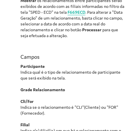
Mostrar
os relacionamentos entre participantes serão
exibidos de acordo com as filiais informadas no filtro da
tela "SPED - ECD" na tela
F669ECD
. Para alterar a "Data
Geração" de um relacionamento, basta clicar no campo,
selecionar a data de acordo com a data real do
relacionamento e clicar no botão
Processar
para que
seja efetuada a alteração.
Campos
Participante
Indica qual é o tipo de relacionamento de participante
que será exibido na tela.
Grade Relacionamento
Cli/For
Indica se o relacionamento é "CLI"(Cliente) ou "FOR"
(Fornecedor).
Filial
Indica a(s) filial(is) em que há o relacionamento com o