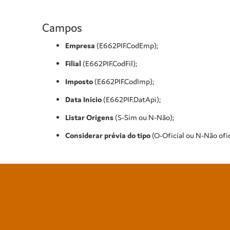
Campos
Empresa
(E662PIF.CodEmp);
Filial
(E662PIF.CodFil);
Imposto
(E662PIF.CodImp);
Data Inicio
(E662PIF.DatApi);
Listar Origens
(S-Sim ou N-Não);
Considerar prévia do tipo
(O-Oficial ou N-Não ofic