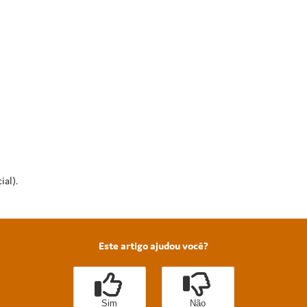
ial).
Este artigo ajudou você?
Sim
Não