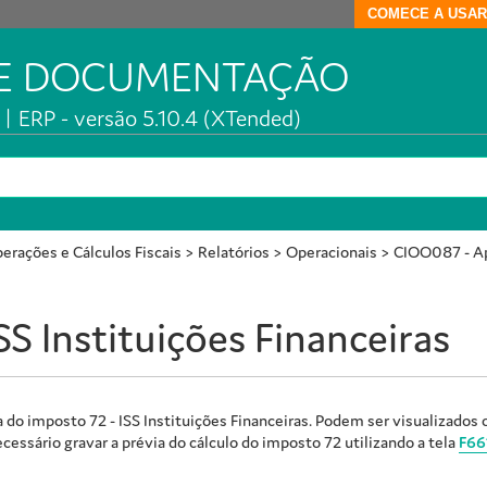
COMECE A USAR
DE DOCUMENTAÇÃO
| ERP - versão 5.10.4 (XTended)
erações e Cálculos Fiscais
>
Relatórios
>
Operacionais
>
CIOO087 - Ap
 Instituições Financeiras
do imposto 72 - ISS Instituições Financeiras. Podem ser visualizados o
ecessário gravar a prévia do cálculo do imposto 72 utilizando a tela
F66