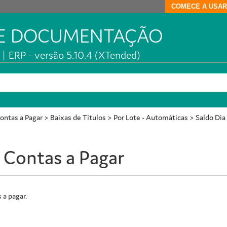
COMECE A USAR
DE DOCUMENTAÇÃO
| ERP - versão 5.10.4 (XTended)
ontas a Pagar
>
Baixas de Títulos
>
Por Lote - Automáticas
>
Saldo Dia
 Contas a Pagar
 a pagar.