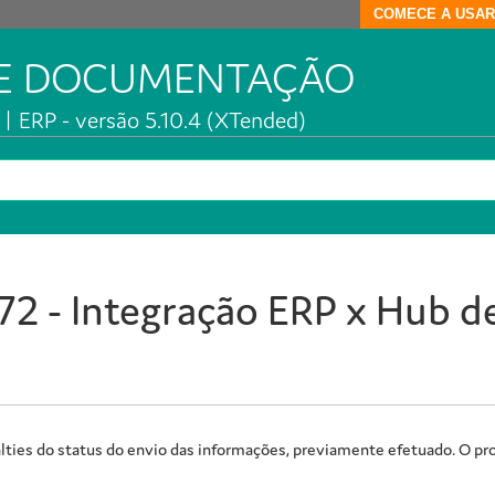
COMECE A USAR
DE DOCUMENTAÇÃO
| ERP - versão 5.10.4 (XTended)
2 - Integração ERP x Hub de
alties do status do envio das informações, previamente efetuado. O pr