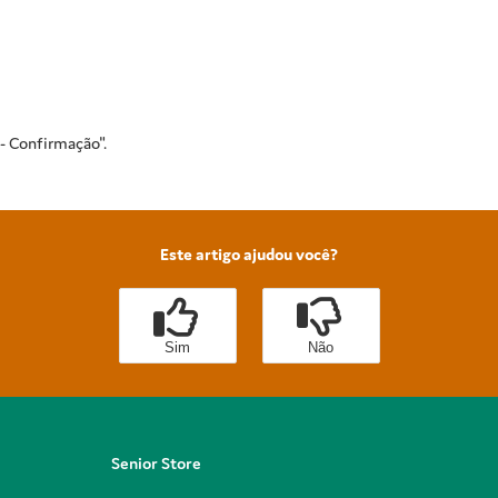
 - Confirmação".
Este artigo ajudou você?
Sim
Não
Senior Store