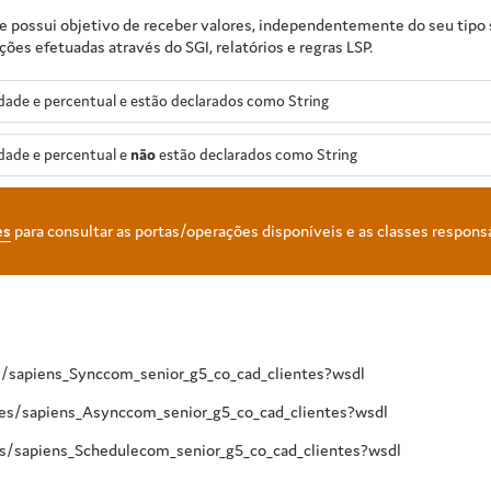
e possui objetivo de receber valores, independentemente do seu tipo s
es efetuadas através do SGI, relatórios e regras LSP.
ade e percentual e estão declarados como String
dade e percentual e
não
estão declarados como String
es
para consultar as portas/operações disponíveis e as classes respons
es/sapiens_Synccom_senior_g5_co_cad_clientes?wsdl
ces/sapiens_Asynccom_senior_g5_co_cad_clientes?wsdl
es/sapiens_Schedulecom_senior_g5_co_cad_clientes?wsdl