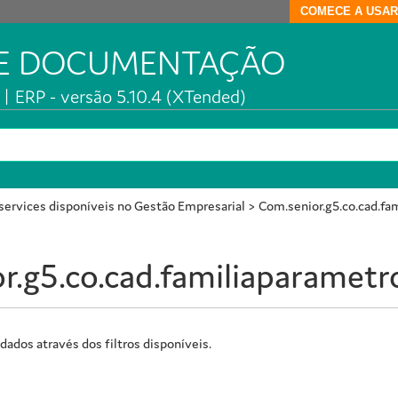
COMECE A USAR
DE DOCUMENTAÇÃO
| ERP - versão 5.10.4 (XTended)
ervices disponíveis no Gestão Empresarial
>
Com.senior.g5.co.cad.fa
r.g5.co.cad.familiaparametr
dados através dos filtros disponíveis.