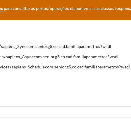
es
para consultar as portas/operações disponíveis e as classes respons
/sapiens_Synccom.senior.g5.co.cad.familiaparametros?wsdl
ces/sapiens_Asynccom.senior.g5.co.cad.familiaparametros?wsdl
ices/sapiens_Schedulecom.senior.g5.co.cad.familiaparametros?wsdl