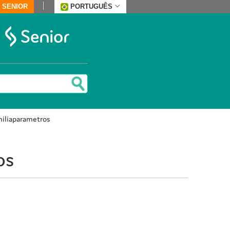
 SENIOR
PORTUGUÊS
miliaparametros
os