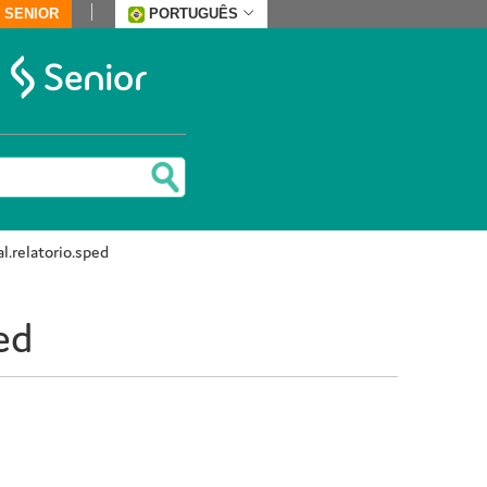
 SENIOR
PORTUGUÊS
l.relatorio.sped
ed