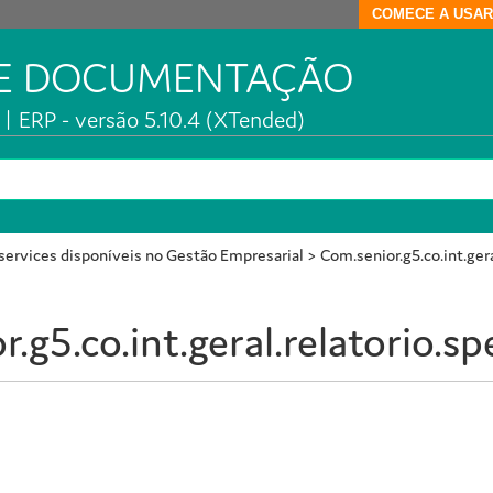
COMECE A USAR
DE DOCUMENTAÇÃO
| ERP - versão 5.10.4 (XTended)
ervices disponíveis no Gestão Empresarial
>
Com.senior.g5.co.int.gera
.g5.co.int.geral.relatorio.sp