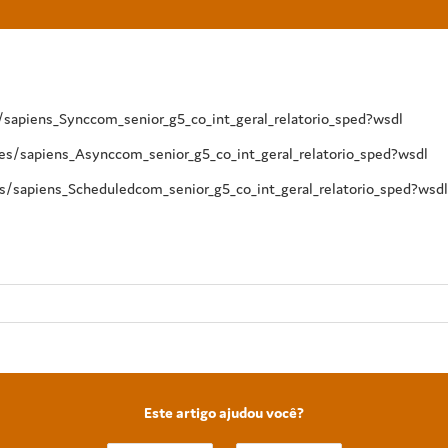
s/sapiens_Synccom_senior_g5_co_int_geral_relatorio_sped?wsdl
ces/sapiens_Asynccom_senior_g5_co_int_geral_relatorio_sped?wsdl
s/sapiens_Scheduledcom_senior_g5_co_int_geral_relatorio_sped?wsdl
Este artigo ajudou você?