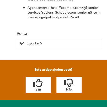
Agendamento: http://example.com/g5-senior-
services/sapiens_Schedulecom_senior_g5_co_in
t_varejo_grupofiscalproduto?wsdl
Porta
Exportar_5
Este artigo ajudou você?
Sim
Não