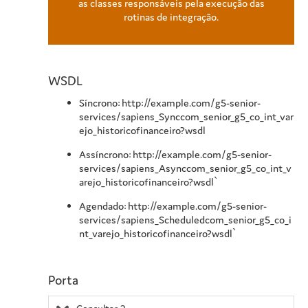
as classes responsáveis pela execução das
rotinas de integração.
WSDL
Síncrono: http://example.com/g5-senior-
services/sapiens_Synccom_senior_g5_co_int_var
ejo_historicofinanceiro?wsdl
Assíncrono: http://example.com/g5-senior-
services/sapiens_Asynccom_senior_g5_co_int_v
arejo_historicofinanceiro?wsdl`
Agendado: http://example.com/g5-senior-
services/sapiens_Scheduledcom_senior_g5_co_i
nt_varejo_historicofinanceiro?wsdl`
Porta