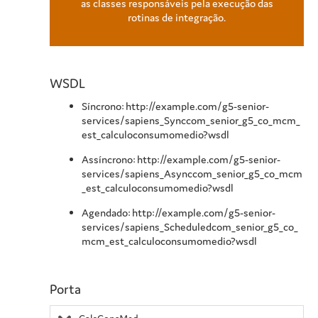
as classes responsáveis pela execução das
rotinas de integração.
WSDL
Síncrono: http://example.com/g5-senior-
services/sapiens_Synccom_senior_g5_co_mcm_
est_calculoconsumomedio?wsdl
Assíncrono: http://example.com/g5-senior-
services/sapiens_Asynccom_senior_g5_co_mcm
_est_calculoconsumomedio?wsdl
Agendado: http://example.com/g5-senior-
services/sapiens_Scheduledcom_senior_g5_co_
mcm_est_calculoconsumomedio?wsdl
Porta