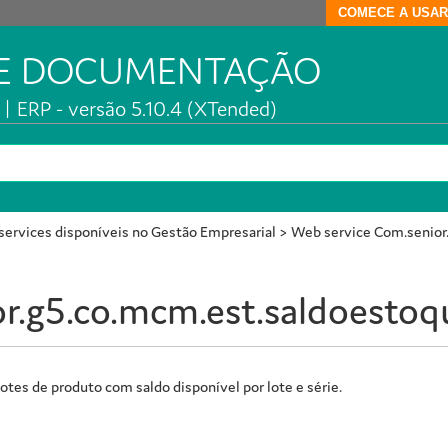
COMECE A USAR
DE DOCUMENTAÇÃO
| ERP - versão 5.10.4 (XTended)
ervices disponíveis no Gestão Empresarial
>
Web service Com.senior
r.g5.co.mcm.est.saldoestoq
tes de produto com saldo disponível por lote e série.