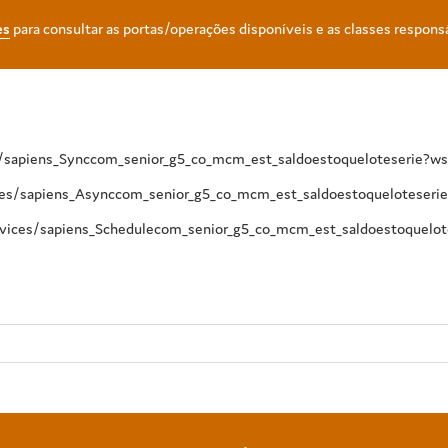
es
para consultar as portas/operações disponíveis e as classes respons
es/sapiens_Synccom_senior_g5_co_mcm_est_saldoestoqueloteserie?ws
ices/sapiens_Asynccom_senior_g5_co_mcm_est_saldoestoqueloteseri
rvices/sapiens_Schedulecom_senior_g5_co_mcm_est_saldoestoquelot