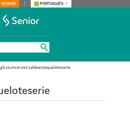
 SENIOR
PORTUGUÊS
.g5.co.mcm.est.saldoestoqueloteserie
ueloteserie