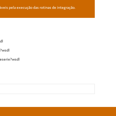
áveis pela execução das rotinas de integração.
dl
e?wsdl
eserie?wsdl