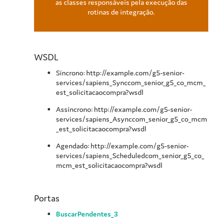
as classes responsáveis pela execução das
rotinas de integração.
WSDL
Síncrono: http://example.com/g5-senior-
services/sapiens_Synccom_senior_g5_co_mcm_
est_solicitacaocompra?wsdl
Assíncrono: http://example.com/g5-senior-
services/sapiens_Asynccom_senior_g5_co_mcm
_est_solicitacaocompra?wsdl
Agendado: http://example.com/g5-senior-
services/sapiens_Scheduledcom_senior_g5_co_
mcm_est_solicitacaocompra?wsdl
Portas
BuscarPendentes_3