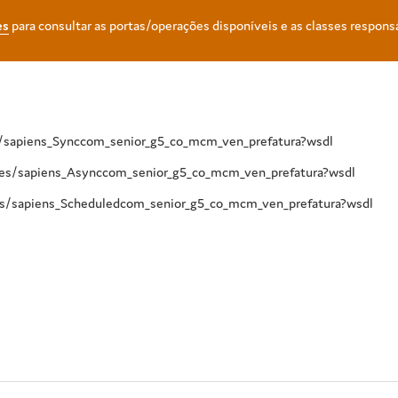
es
para consultar as portas/operações disponíveis e as classes respons
es/sapiens_Synccom_senior_g5_co_mcm_ven_prefatura?wsdl
ices/sapiens_Asynccom_senior_g5_co_mcm_ven_prefatura?wsdl
es/sapiens_Scheduledcom_senior_g5_co_mcm_ven_prefatura?wsdl