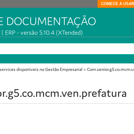
COMECE A USAR
DE DOCUMENTAÇÃO
| ERP - versão 5.10.4 (XTended)
ervices disponíveis no Gestão Empresarial
>
Com.senior.g5.co.mcm.v
r.g5.co.mcm.ven.prefatura