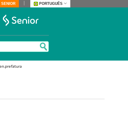
 SENIOR
PORTUGUÊS
en.prefatura