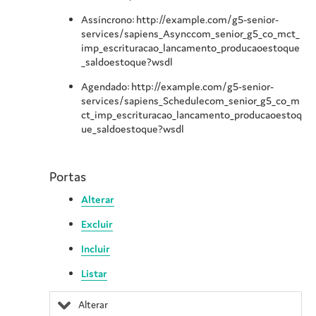
Assíncrono: http://example.com/g5-senior-
services/sapiens_Asynccom_senior_g5_co_mct_
imp_escrituracao_lancamento_producaoestoque
_saldoestoque?wsdl
Agendado: http://example.com/g5-senior-
services/sapiens_Schedulecom_senior_g5_co_m
ct_imp_escrituracao_lancamento_producaoestoq
ue_saldoestoque?wsdl
Portas
Alterar
Excluir
Incluir
Listar
Alterar