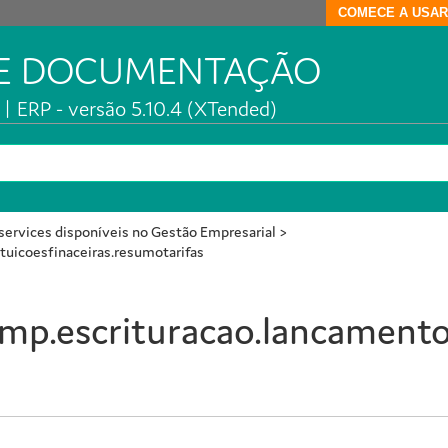
COMECE A USAR
DE DOCUMENTAÇÃO
| ERP - versão 5.10.4 (XTended)
ervices disponíveis no Gestão Empresarial
>
tuicoesfinaceiras.resumotarifas
mp.escrituracao.lancamentos