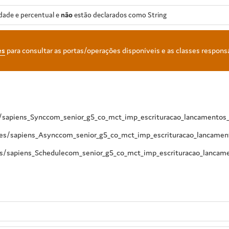
dade e percentual e
não
estão declarados como String
es
para consultar as portas/operações disponíveis e as classes respons
s/sapiens_Synccom_senior_g5_co_mct_imp_escrituracao_lancamentos_i
ces/sapiens_Asynccom_senior_g5_co_mct_imp_escrituracao_lancament
s/sapiens_Schedulecom_senior_g5_co_mct_imp_escrituracao_lancamen