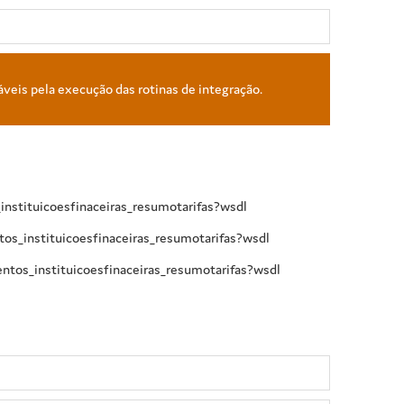
áveis pela execução das rotinas de integração.
nstituicoesfinaceiras_resumotarifas?wsdl
os_instituicoesfinaceiras_resumotarifas?wsdl
tos_instituicoesfinaceiras_resumotarifas?wsdl