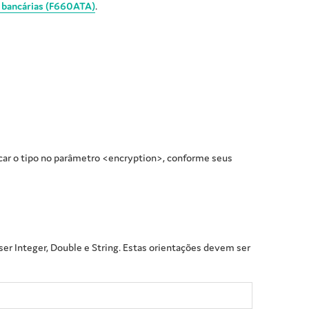
 bancárias (F660ATA)
.
icar o tipo no parâmetro <encryption>, conforme seus
er Integer, Double e String. Estas orientações devem ser