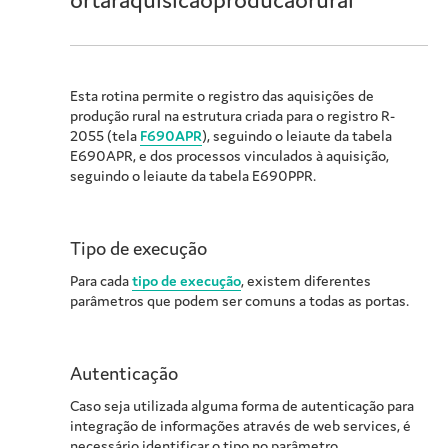
Esta rotina permite o registro das aquisições de
produção rural na estrutura criada para o registro R-
2055 (tela
F690APR
), seguindo o leiaute da tabela
E690APR, e dos processos vinculados à aquisição,
seguindo o leiaute da tabela E690PPR.
Tipo de execução
Para cada
tipo de execução
, existem diferentes
parâmetros que podem ser comuns a todas as portas.
Autenticação
Caso seja utilizada alguma forma de autenticação para
integração de informações através de web services, é
necessário identificar o tipo no parâmetro