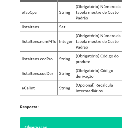
(Obrigatório) Número da
eTabCpa
String
tabela mestre de Custo
Padrão
listaItens
Set
(Obrigatório) Número da
listaItens.numMTc
Integer
tabela mestre de Custo
Padrão
(Obrigatório) Código do
listaItens.codPro
String
produto
(Obrigatório) Código
listaItens.codDer
String
derivação
(Opcional) Recalcula
eCalInt
String
Intermediários
Resposta:
Observação