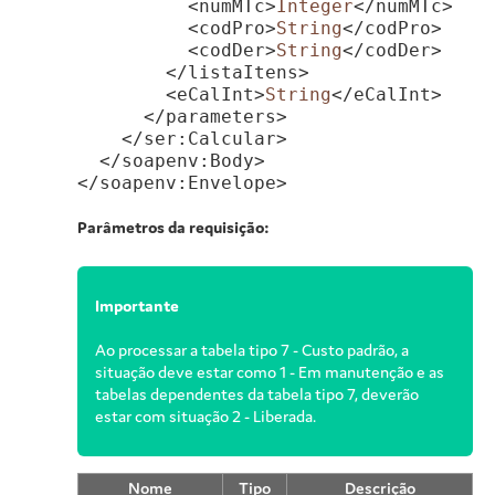
          <numMTc>
Integer
</numMTc>

          <codPro>
String
</codPro>

          <codDer>
String
</codDer>

        </listaItens>

        <eCalInt>
String
</eCalInt>

      </parameters>

    </ser:Calcular>

  </soapenv:Body>

Parâmetros da requisição:
Importante
Ao processar a tabela tipo 7 - Custo padrão, a
situação deve estar como 1 - Em manutenção e as
tabelas dependentes da tabela tipo 7, deverão
estar com situação 2 - Liberada.
Nome
Tipo
Descrição