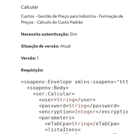
Calcular
Custos - Gestão de Preço para Indústria - Formação de
Preços - Cálculo do Custo Padrão
Necessita autenticação:
Sim
Situação de versão:
Atual
Versão:
1
Requisição:
<soapenv:Envelope xmlns:soapenv="http:
  <soapenv:Body>

    <ser:Calcular>

      <user>
String
</user>

      <password>
String
</password>

      <encryption>
Integer
</encryption>
      <parameters>

        <eTabCpa>
String
</eTabCpa>

        <listaItens>
