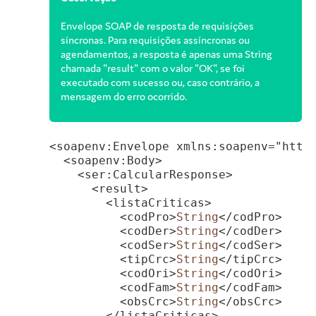
Envelope SOAP de resposta de requisições
síncronas. Para requisições assíncronas ou
agendamentos, a resposta é apenas uma String
chamada "result" com o valor "OK", se foi
executado com sucesso ou, caso contrário, a
mensagem do erro ocorrido.
<soapenv:Envelope xmlns:soapenv="http:
  <soapenv:Body>

    <ser:CalcularResponse>

      <result>

        <listaCriticas>

          <codPro>
String
</codPro>

          <codDer>
String
</codDer>

          <codSer>
String
</codSer>

          <tipCrc>
String
</tipCrc>

          <codOri>
String
</codOri>

          <codFam>
String
</codFam>

          <obsCrc>
String
</obsCrc>

        </listaCriticas>
