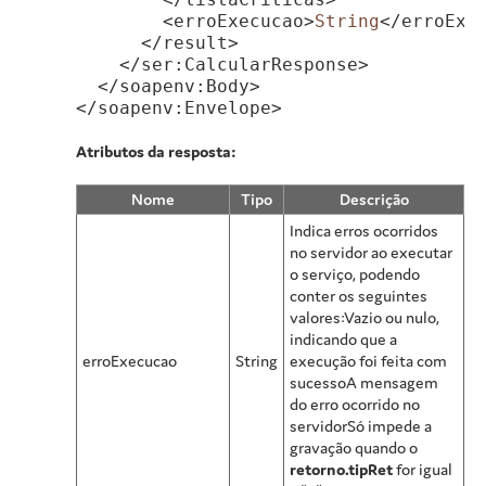
        <erroExecucao>
String
</erroExec
      </result>

    </ser:CalcularResponse>

  </soapenv:Body>

Atributos da resposta:
Nome
Tipo
Descrição
Indica erros ocorridos
no servidor ao executar
o serviço, podendo
conter os seguintes
valores:Vazio ou nulo,
indicando que a
erroExecucao
String
execução foi feita com
sucessoA mensagem
do erro ocorrido no
servidorSó impede a
gravação quando o
retorno.tipRet
for igual