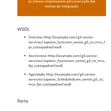
as classes responsáveis pela execução das
rotinas de integração.
WSDL
Síncrono: http://example.com/g5-senior-
services/sapiens_Synccom_senior_g5_co_mcu_f
pr_custopadrao?wsdl
Assíncrono: http://example.com/g5-senior-
services/sapiens_Asynccom_senior_g5_co_mcu_
fpr_custopadrao?wsdl
Agendado: http://example.com/g5-senior-
services/sapiens_Scheduledcom_senior_g5_co_
mcu_fpr_custopadrao?wsdl
Porta