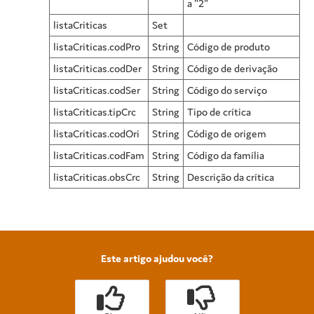
a "2"
listaCriticas
Set
listaCriticas.codPro
String
Código de produto
listaCriticas.codDer
String
Código de derivação
listaCriticas.codSer
String
Código do serviço
listaCriticas.tipCrc
String
Tipo de crítica
listaCriticas.codOri
String
Código de origem
listaCriticas.codFam
String
Código da família
listaCriticas.obsCrc
String
Descrição da crítica
Este artigo ajudou você?