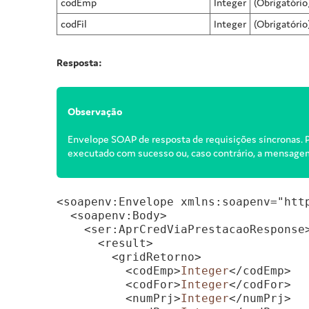
codEmp
Integer
(Obrigatóri
codFil
Integer
(Obrigatório
Resposta:
Observação
Envelope SOAP de resposta de requisições síncronas. P
executado com sucesso ou, caso contrário, a mensagem
<soapenv:Envelope xmlns:soapenv="htt
  <soapenv:Body>

    <ser:AprCredViaPrestacaoResponse>
      <result>

        <gridRetorno>

          <codEmp>
Integer
</codEmp>

          <codFor>
Integer
</codFor>

          <numPrj>
Integer
</numPrj>
