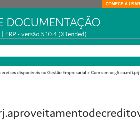
COMECE A USAR
DE DOCUMENTAÇÃO
| ERP - versão 5.10.4 (XTended)
ervices disponíveis no Gestão Empresarial
>
Com.senior.g5.co.mfi.pr
prj.aproveitamentodecredito