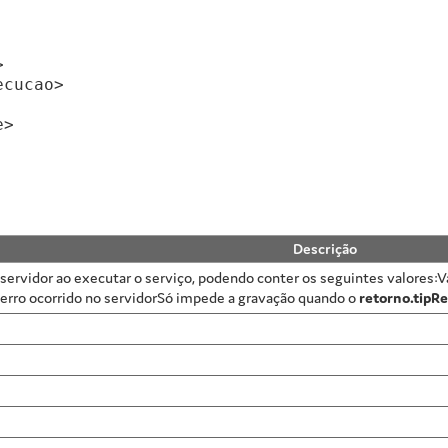


cucao>

>

Descrição
 servidor ao executar o serviço, podendo conter os seguintes valores:V
ro ocorrido no servidorSó impede a gravação quando o
retorno.tipRe