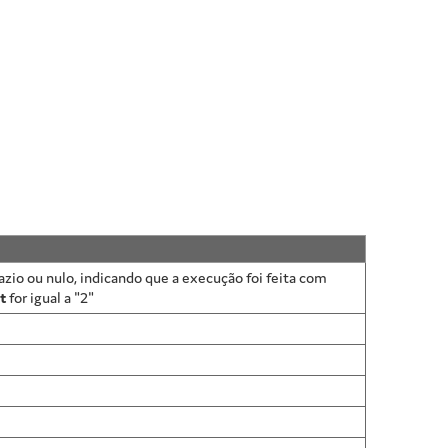
azio ou nulo, indicando que a execução foi feita com
t
for igual a "2"