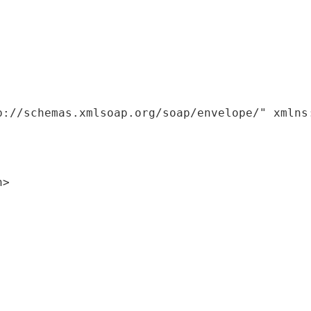
p://schemas.xmlsoap.org/soap/envelope/" xmlns:
>
