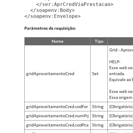
    </ser:AprCredViaPrestacao>

  </soapenv:Body>

</soapenv:Envelope>
Parâmetros da requisição:
Nome
Tipo
Grid - Aprov
HELP:
Esse web ser
gridAproveitamentoCred
Set
entrada.
Equivale ao 
Esse web se
Essa origem
gridAproveitamentoCred.codFor
String
(Obrigatório
gridAproveitamentoCred.numPrj
String
(Obrigatório
gridAproveitamentoCred.codPca
String
(Obrigatório