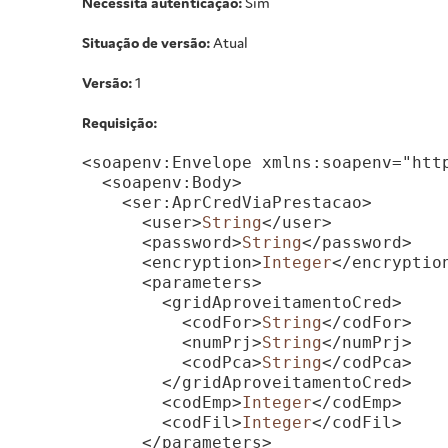
Necessita autenticação:
Sim
Situação de versão:
Atual
Versão:
1
Requisição:
<soapenv:Envelope xmlns:soapenv="htt
  <soapenv:Body>

    <ser:AprCredViaPrestacao>

      <user>
String
</user>

      <password>
String
</password>

      <encryption>
Integer
</encryption
      <parameters>

        <gridAproveitamentoCred>

          <codFor>
String
</codFor>

          <numPrj>
String
</numPrj>

          <codPca>
String
</codPca>

        </gridAproveitamentoCred>

        <codEmp>
Integer
</codEmp>

        <codFil>
Integer
</codFil>

      </parameters>
