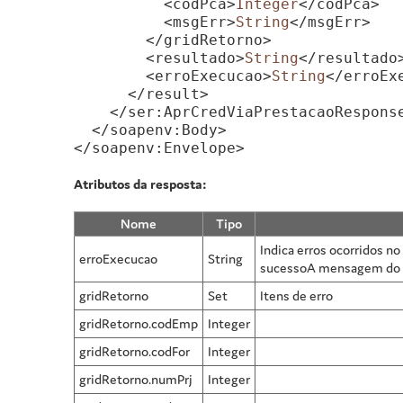
          <codPca>
Integer
</codPca>

          <msgErr>
String
</msgErr>

        </gridRetorno>

        <resultado>
String
</resultado>
        <erroExecucao>
String
</erroExe
      </result>

    </ser:AprCredViaPrestacaoResponse
  </soapenv:Body>

Atributos da resposta:
Nome
Tipo
Indica erros ocorridos no
erroExecucao
String
sucessoA mensagem do er
gridRetorno
Set
Itens de erro
gridRetorno.codEmp
Integer
gridRetorno.codFor
Integer
gridRetorno.numPrj
Integer