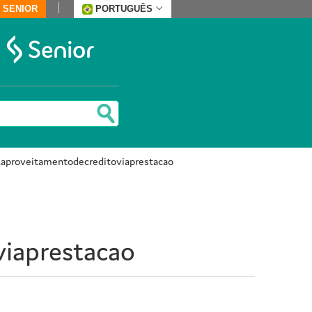
 SENIOR
PORTUGUÊS
j.aproveitamentodecreditoviaprestacao
viaprestacao