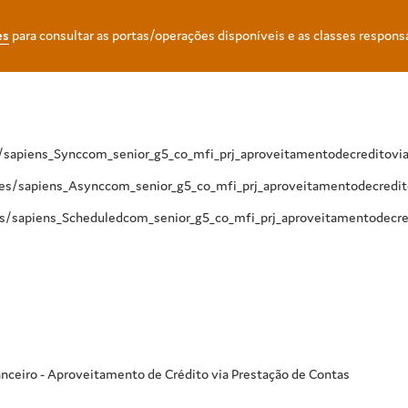
es
para consultar as portas/operações disponíveis e as classes respons
s/sapiens_Synccom_senior_g5_co_mfi_prj_aproveitamentodecreditovi
ices/sapiens_Asynccom_senior_g5_co_mfi_prj_aproveitamentodecredit
es/sapiens_Scheduledcom_senior_g5_co_mfi_prj_aproveitamentodecre
anceiro - Aproveitamento de Crédito via Prestação de Contas