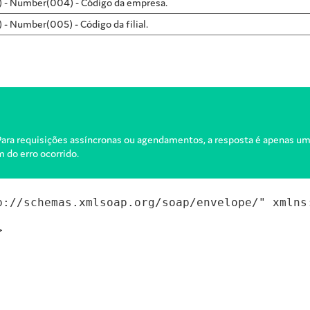
o) - Number(004) - Código da empresa.
) - Number(005) - Código da filial.
ara requisições assíncronas ou agendamentos, a resposta é apenas uma
 do erro ocorrido.
p://schemas.xmlsoap.org/soap/envelope/" xmlns:

