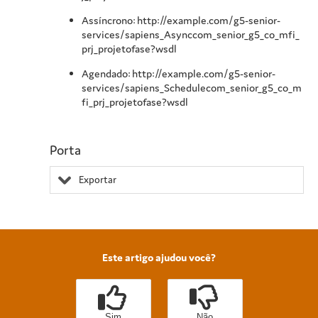
Assíncrono: http://example.com/g5-senior-
services/sapiens_Asynccom_senior_g5_co_mfi_
prj_projetofase?wsdl
Agendado: http://example.com/g5-senior-
services/sapiens_Schedulecom_senior_g5_co_m
fi_prj_projetofase?wsdl
Porta
Exportar
Este artigo ajudou você?
Sim
Não