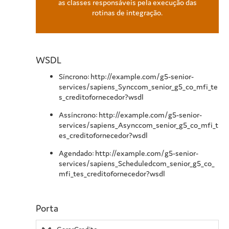
as classes responsáveis pela execução das
rotinas de integração.
WSDL
Síncrono: http://example.com/g5-senior-
services/sapiens_Synccom_senior_g5_co_mfi_te
s_creditofornecedor?wsdl
Assíncrono: http://example.com/g5-senior-
services/sapiens_Asynccom_senior_g5_co_mfi_t
es_creditofornecedor?wsdl
Agendado: http://example.com/g5-senior-
services/sapiens_Scheduledcom_senior_g5_co_
mfi_tes_creditofornecedor?wsdl
Porta