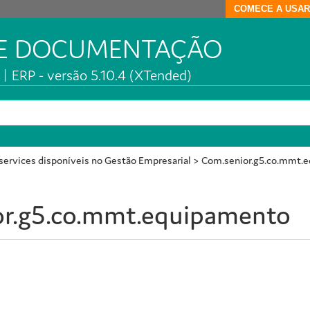
COMECE A USAR
DE DOCUMENTAÇÃO
| ERP - versão 5.10.4 (XTended)
ervices disponíveis no Gestão Empresarial
>
Com.senior.g5.co.mmt.
or.g5.co.mmt.equipamento