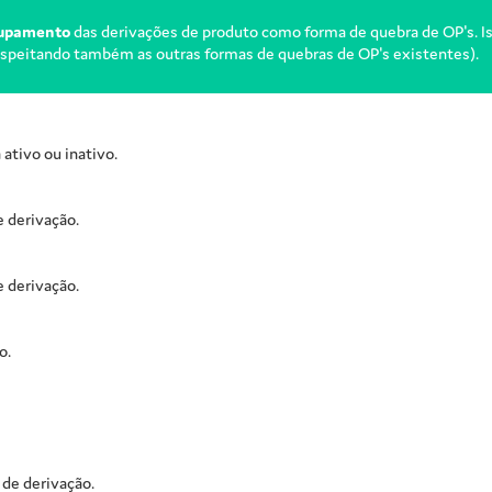
upamento
das derivações de produto como forma de quebra de OP's. Ist
espeitando também as outras formas de quebras de OP's existentes).
ativo ou inativo.
 derivação.
e derivação.
o.
 de derivação.