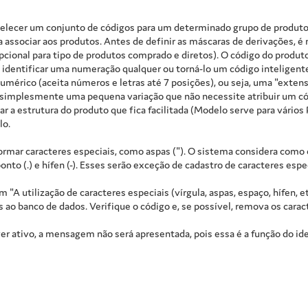
elecer um conjunto de códigos para um determinado grupo de produtos
 associar aos produtos. Antes de definir as máscaras de derivações, 
pcional para tipo de produtos comprado e diretos). O código do produto 
e identificar uma numeração qualquer ou torná-lo um código inteligente
umérico (aceita números e letras até 7 posições), ou seja, uma "exten
 simplesmente uma pequena variação que não necessite atribuir um c
ar a estrutura do produto que fica facilitada (Modelo serve para vário
lo.
ormar caracteres especiais, como aspas ("). O sistema considera como c
ponto (.) e hífen (-). Esses serão exceção de cadastro de caracteres e
"A utilização de caracteres especiais (vírgula, aspas, espaço, hífen, 
o banco de dados. Verifique o código e, se possível, remova os caract
er ativo, a mensagem não será apresentada, pois essa é a função do ide