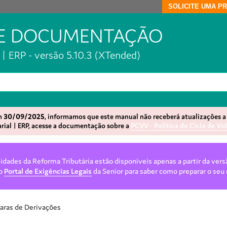
SOLICITE UMA P
DE DOCUMENTAÇÃO
| ERP - versão 5.10.3 (XTended)
em
30/09/2025
, informamos que este manual não receberá atualizações a 
rial | ERP, acesse a documentação sobre a
PCVV - Política do Ciclo de Vi
dades da Reforma Tributária estão disponíveis apenas a partir da vers
 o
Portal de Exigências Legais
da Senior para saber como preparar o seu
aras de Derivações