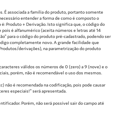
. É associada a família do produto, portanto somente
é necessário entender a forma de como é composto o
é: Produto + Derivação. Isto significa que, o código do
 pois é alfanumérico (aceita números e letras até 14
são" para o código do produto pré-cadastrado, podendo ser
ódigo completamente novo. A grande facilidade que
s Produtos/derivações), na parametrização do produto
aracteres válidos os números de 0 (zero) a 9 (nove) e o
speciais, porém, não é recomendável o uso dos mesmos.
etc) não é recomendada na codificação, pois pode causar
eres especiais!" será apresentada.
ntificador. Porém, não será possível sair do campo até