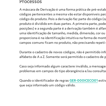
Processos
A máscara de Derivação é uma forma prática de pré-estab
códigos pertencentes a mesma vão estar disponíveis para
código do produto. Pois a derivação faz parte do código (o
produto é dividido em duas partes. A primeira parte, pod
posições) e a segunda parte é a derivação também é alfan
uma identificação de tamanho, medida, dimensão, cor ou
proporciona é na identificação intuitiva na forma de mont
campos comuns ficam no produto, não precisando repetí-
Durante o cadastro de novos códigos, não é permitido inf
alfabeto de A a Z. Somente será permitido o cadastro de 
Caso seja informado algum caractere inválido, a mensagem 
problemas em campos do tipo abrangência e/ou consultas a
Quando o identificador de regras
GER-000ICECO01
estiv
que seja informado um código válido.