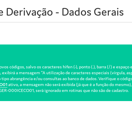
 Derivação - Dados Gerais
vos códigos, salvo os caracteres hífen (-), ponto (.), barra (/) e espa
exibirá a mensagem "A utilização de caracteres especiais (vírgula, as
ipo abrangência e/ou consultas ao banco de dados. Verifique o código 
O01
ativo, a mensagem não será exibida (já que é a função do mesmo),
s GER-000ICECO01, será ignorado em rotinas que não são de cadastro.