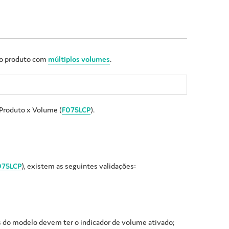
do produto com
múltiplos volumes
.
Produto x Volume (
F075LCP
).
075LCP
), existem as seguintes validações:
 do modelo devem ter o indicador de volume ativado;