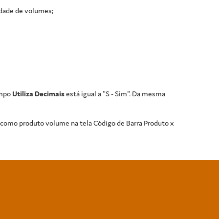
dade de volumes;
ampo
Utiliza Decimais
está igual a "S - Sim". Da mesma
do como produto volume na tela Código de Barra Produto x