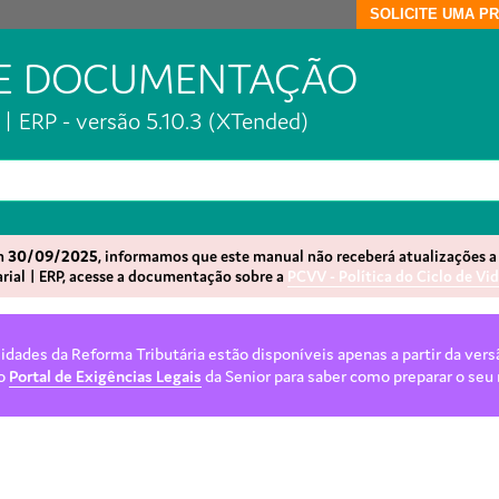
SOLICITE UMA P
DE DOCUMENTAÇÃO
| ERP - versão 5.10.3 (XTended)
em
30/09/2025
, informamos que este manual não receberá atualizações a 
rial | ERP, acesse a documentação sobre a
PCVV - Política do Ciclo de Vi
dades da Reforma Tributária estão disponíveis apenas a partir da vers
 o
Portal de Exigências Legais
da Senior para saber como preparar o seu