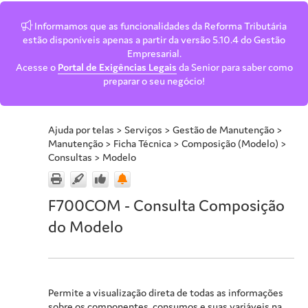
Informamos que as funcionalidades da Reforma Tributária
estão disponíveis apenas a partir da versão 5.10.4 do Gestão
Empresarial.
Acesse o
Portal de Exigências Legais
da Senior para saber como
preparar o seu negócio!
Ajuda por telas
>
Serviços
>
Gestão de Manutenção
>
Manutenção
>
Ficha Técnica
>
Composição (Modelo)
>
Consultas
>
Modelo
F700COM - Consulta Composição
do Modelo
Permite a visualização direta de todas as informações
sobre os componentes, consumos e suas variáveis na