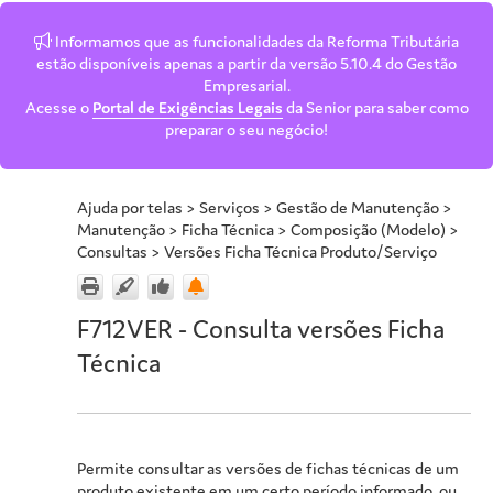
Informamos que as funcionalidades da Reforma Tributária
estão disponíveis apenas a partir da versão 5.10.4 do Gestão
Empresarial.
Acesse o
Portal de Exigências Legais
da Senior para saber como
preparar o seu negócio!
Ajuda por telas
>
Serviços
>
Gestão de Manutenção
>
Manutenção
>
Ficha Técnica
>
Composição (Modelo)
>
Consultas
>
Versões Ficha Técnica Produto/Serviço
F712VER - Consulta versões Ficha
Técnica
Permite consultar as versões de fichas técnicas de um
produto existente em um certo período informado, ou