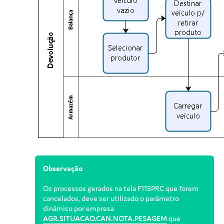
Observação
Os processos gerados na tela F115PRC que forem
cancelados, deve ser utilizado o parâmetro
dinâmico por empresa
AGR.SITUACAO.CAN.NOTA.PESAGEM
que