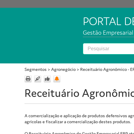
PORTAL 
Gestão Empresarial 
Segmentos
>
Agronegócio
>
Receituário Agronômico - E
Receituário Agronômic
A comercialização e aplicação de produtos defensivos agr
agrícolas e fiscalizar a comercialização destes produtos.
O Receituário Agronômico do Gestão Empresarial ERP ate