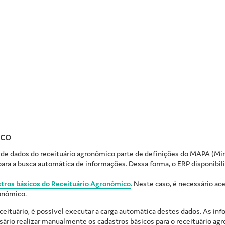
ico
 de dados do receituário agronômico parte de definições do MAPA (Mini
ara a busca automática de informações. Dessa forma, o ERP disponibil
tros básicos do Receituário Agronômico
. Neste caso, é necessário ac
onômico.
ceituário, é possível executar a carga automática destes dados. As in
ssário realizar manualmente os cadastros básicos para o receituário ag