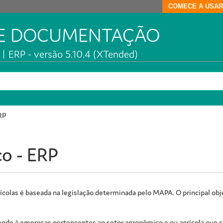
COMECE A USAR
DE DOCUMENTAÇÃO
| ERP - versão 5.10.4 (XTended)
RP
o - ERP
ícolas é baseada na legislação determinada pelo MAPA. O principal obje
nde à empresas pertencentes ao setor agronômico e ou agrícola que c