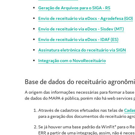
Geração de Arquivos para o SIGA - RS
Envio de receituário via eDocs - Agrodefesa (GO)
Envio de receituário via eDocs - Sisdev (MT)
Envio de receituário via eDocs - IDAF (ES)
Assinatura eletrônica do receituário via
SIGN
Integração com o NovoReceituário
Base de dados do receituário agronôm
A origem das informações necessárias para formar a base
de dados do MAPA é pública, porém não há web services p
Através de cadastros efetuados nas telas de
Cadas
para a geração dos documentos do receituário agr
Se já houver uma base padrão da WinFit* para o Re
ERP, a partir de uma integração, assim, não é nece