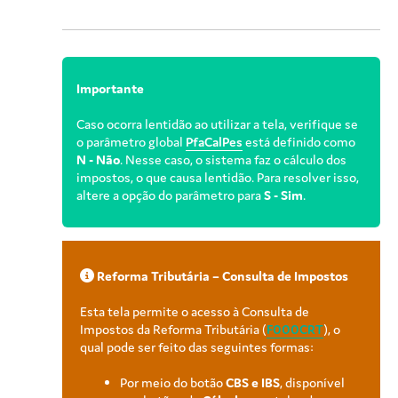
Importante
Caso ocorra lentidão ao utilizar a tela, verifique se
o parâmetro global
PfaCalPes
está definido como
N - Não
. Nesse caso, o sistema faz o cálculo dos
impostos, o que causa lentidão. Para resolver isso,
altere a opção do parâmetro para
S - Sim
.
Reforma Tributária – Consulta de Impostos
Esta tela permite o acesso à Consulta de
Impostos da Reforma Tributária (
F000CRT
), o
qual pode ser feito das seguintes formas:
Por meio do botão
CBS e IBS
, disponível