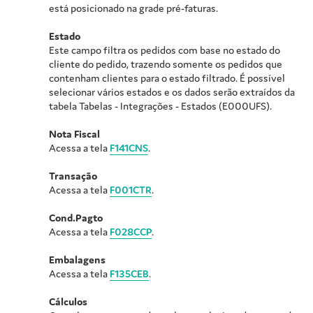
está posicionado na grade pré-faturas.
Estado
Este campo filtra os pedidos com base no estado do
cliente do pedido, trazendo somente os pedidos que
contenham clientes para o estado filtrado. É possível
selecionar vários estados e os dados serão extraídos da
tabela Tabelas - Integrações - Estados (E000UFS).
Nota Fiscal
Acessa a tela
F141CNS
.
Transação
Acessa a tela
F001CTR
.
Cond.Pagto
Acessa a tela
F028CCP
.
Embalagens
Acessa a tela
F135CEB
.
Cálculos