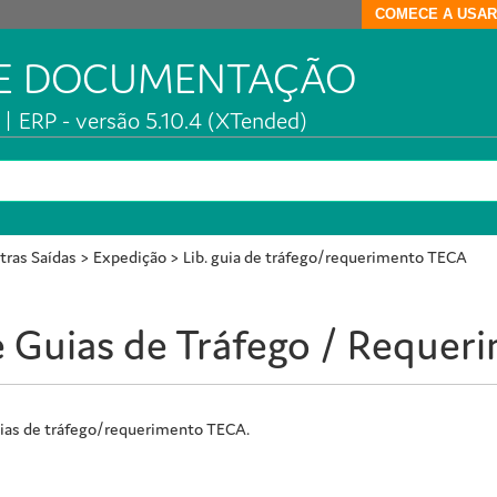
COMECE A USAR
DE DOCUMENTAÇÃO
| ERP - versão 5.10.4 (XTended)
tras Saídas
>
Expedição
>
Lib. guia de tráfego/requerimento TECA
e Guias de Tráfego / Reque
 guias de tráfego/requerimento TECA.