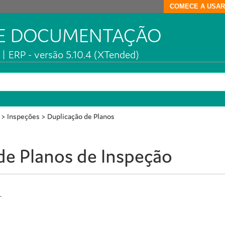
COMECE A USAR
DE DOCUMENTAÇÃO
| ERP - versão 5.10.4 (XTended)
>
Inspeções
>
Duplicação de Planos
de Planos de Inspeção
.