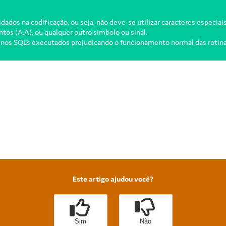
dos na codificação, ou seja, não deve-se utilizar caracteres especiai
ntos (A.A), ou qualquer outro símbolo ou sinal.
 nos SQL's executados prejudicando o funcionamento normal das rotina
Este artigo ajudou você?
Sim
Não