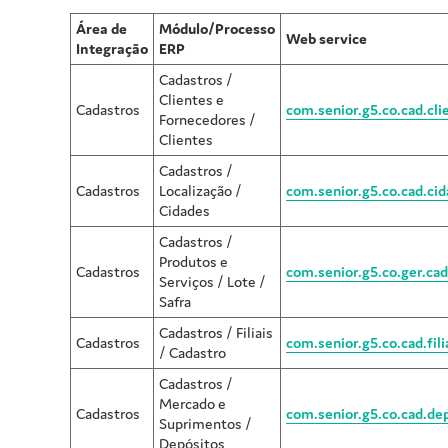
Área de
Módulo/Processo
Web service
Integração
ERP
Cadastros /
Clientes e
Cadastros
com.senior.g5.co.cad.cli
Fornecedores /
Clientes
Cadastros /
Cadastros
Localização /
com.senior.g5.co.cad.ci
Cidades
Cadastros /
Produtos e
Cadastros
com.senior.g5.co.ger.cad
Serviços / Lote /
Safra
Cadastros / Filiais
Cadastros
com.senior.g5.co.cad.fili
/ Cadastro
Cadastros /
Mercado e
Cadastros
com.senior.g5.co.cad.de
Suprimentos /
Depósitos