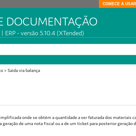
COMECE A USAR
DE DOCUMENTAÇÃO
| ERP - versão 5.10.4 (XTended)
to
>
Saída via balança
implificada onde se obtém a quantidade a ser faturada dos materiais c
a geração de uma nota fiscal ou a de um ticket para posterior geração da