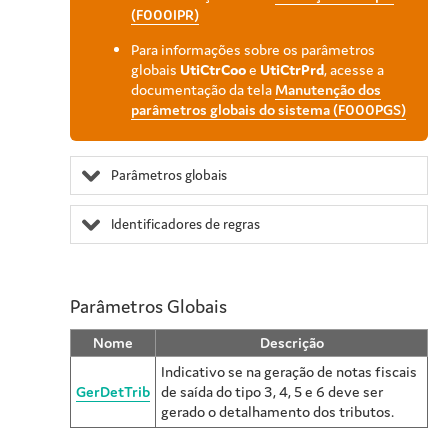
(F000IPR)
Para informações sobre os parâmetros
globais
UtiCtrCoo
e
UtiCtrPrd
, acesse a
documentação da tela
Manutenção dos
parâmetros globais do sistema (F000PGS)
Parâmetros globais
Identificadores de regras
Parâmetros Globais
Nome
Descrição
Indicativo se na geração de notas fiscais
GerDetTrib
de saída do tipo 3, 4, 5 e 6 deve ser
gerado o detalhamento dos tributos.