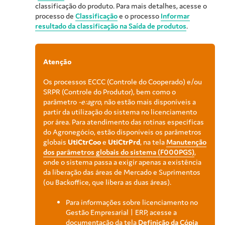
classificação do produto. Para mais detalhes, acesse o
processo de
Classificação
e o processo
Informar
resultado da classificação na Saída de produtos
.
Atenção
Os processos ECCC (Controle do Cooperado) e/ou
SRPR (Controle do Produtor), bem como o
parâmetro
-e:agro
, não estão mais disponíveis a
partir da utilização do sistema no licenciamento
por área. Para atendimento das rotinas específicas
do Agronegócio, estão disponíveis os parâmetros
globais
UtiCtrCoo
e
UtiCtrPrd
, na tela
Manutenção
dos parâmetros globais do sistema (F000PGS)
,
onde o sistema passa a exigir apenas a existência
da liberação das áreas de Mercado e Suprimentos
(ou Backoffice, que libera as duas áreas).
Para informações sobre licenciamento no
Gestão Empresarial | ERP
, acesse a
documentação da tela
Definição da Cópia