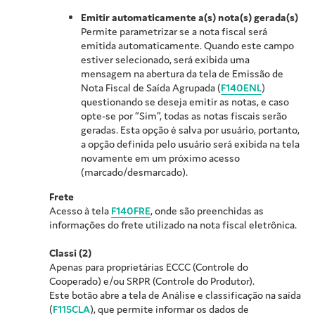
Emitir automaticamente a(s) nota(s) gerada(s)
Permite parametrizar se a nota fiscal será
emitida automaticamente. Quando este campo
estiver selecionado, será exibida uma
mensagem na abertura da tela de Emissão de
Nota Fiscal de Saída Agrupada (
F140ENL
)
questionando se deseja emitir as notas, e caso
opte-se por “Sim”, todas as notas fiscais serão
geradas. Esta opção é salva por usuário, portanto,
a opção definida pelo usuário será exibida na tela
novamente em um próximo acesso
(marcado/desmarcado).
Frete
Acesso à tela
F140FRE
, onde são preenchidas as
informações do frete utilizado na nota fiscal eletrônica.
Classi (2)
Apenas para proprietárias ECCC (Controle do
Cooperado) e/ou SRPR (Controle do Produtor).
Este botão abre a tela de Análise e classificação na saída
(
F115CLA
), que permite informar os dados de