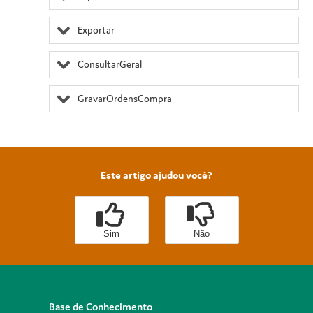
Exportar
ConsultarGeral
GravarOrdensCompra
Este artigo ajudou você?
Sim
Não
Base de Conhecimento