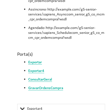
cpr_ordemcompra?wsdl
Assíncrono: http://example.com/g5-senior-
services/sapiens_Asynccom_senior_g5_co_mcm
_cpr_ordemcompra?wsdl
Agendado: http://example.com/g5-senior-
services/sapiens_Schedulecom_senior_g5_co_m
cm_cpr_ordemcompra?wsdl
Porta(s)
Exportar
Exportar4
ConsultarGeral
GravarOrdensCompra
Exportar4