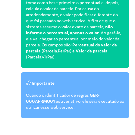
toma como base primeiro o percentual e, depois,
calcula o valor da parcela. Por causa do
arredondamento, o valor pode ficar diferente do
que foi passado no web service. A fim de que o
sistema assuma o valor exato da parcela,
não
informe o percentual, apenas o valor
. Ao gerá-la,
ele vai chegar ao percentual por meio do valor da
parcela. Os campos são:
Percentual do valor da
parcela
(Parcela.PerPar) e
Valor da parcela
(Parcela.VlrPar).
Importante
Quando o identificador de regras
GER-
000APRMU01
estiver ativo, ele será executado ao
utilizar esse web service.