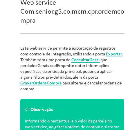
Web service
Com.senior.g5.co.mcm.cpr.ordemco
mpra
Este web service permite a exportação de registros
com controle de integração, utilizando a porta
Exportar
.
Também tem uma porta de
ConsultarGeral
que
perdadosGerais.codEmpmite obter informações
específicas da entidade principal, podendo aplicar
alguns filtros pré-definidos, além da porta
GravarOrdensCompra
para alterar e cancelar ordens de
compra.
Observação
Informando o percentual e o valor da parcela no
web service, ao gerar a ordem de compra o sistema