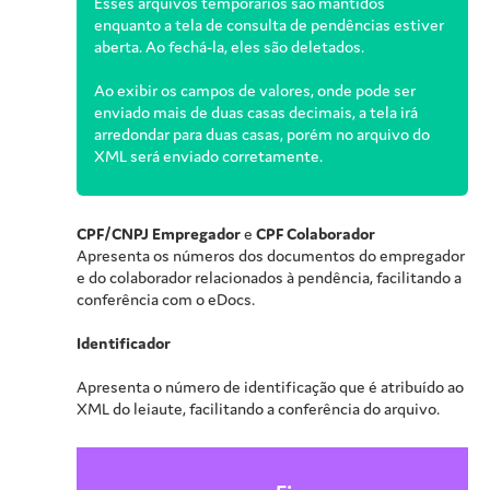
Esses arquivos temporários são mantidos
enquanto a tela de consulta de pendências estiver
aberta. Ao fechá-la, eles são deletados.
Ao exibir os campos de valores, onde pode ser
enviado mais de duas casas decimais, a tela irá
arredondar para duas casas, porém no arquivo do
XML será enviado corretamente.
CPF/CNPJ Empregador
e
CPF Colaborador
Apresenta os números dos documentos do empregador
e do colaborador relacionados à pendência, facilitando a
conferência com o eDocs.
Identificador
Apresenta o número de identificação que é atribuído ao
XML do leiaute, facilitando a conferência do arquivo.