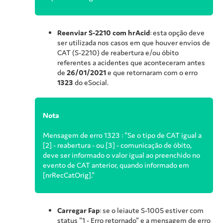
Reenviar S-2210 com hrAcid
: esta opção deve
ser utilizada nos casos em que houver envios de
CAT (S-2210) de reabertura e/ou óbito
referentes a acidentes que aconteceram antes
de
26/01/2021
e que retornaram com o erro
1323
do eSocial.
Nota
Mensagem de erro 1323 : "Se o tipo de CAT igual a
[2] - reabertura - ou [3] - comunicação de óbito,
deve ser informado o valor igual ao preenchido no
evento de CAT anterior, quando informado em
[nrRecCatOrig]."
Carregar Fap
: se o leiaute S-1005 estiver com
status "1 - Erro retornado" e a mensagem de erro