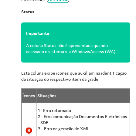
Status
Importante
A coluna Status não é apresentada quando
acessado o sistema via WindowsAccess (WA).
Esta coluna exibe ícones que auxiliam na identificação
da situação do respectivo item da grade:
Ícones
Situações
1 - Erro retornado
2 - Erro comunicação Documentos Eletrônicos
- SDE
3 - Erro na geração do XML