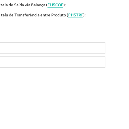
 tela de Saída via Balança (
F115COE
);
a tela de Transferência entre Produto (
F115TRF
);
.