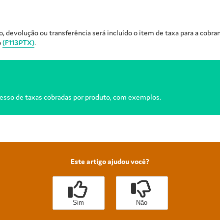
ço, devolução ou transferência será incluído o item de taxa para a cobr
o
(F113PTX)
.
esso de taxas cobradas por produto, com exemplos.
Este artigo ajudou você?
Sim
Não