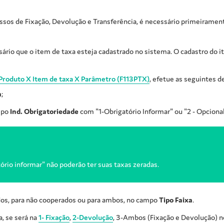
sos de Fixação, Devolução e Transferência, é necessário primeirament
ário que o item de taxa esteja cadastrado no sistema. O cadastro do 
 Produto X Item de taxa X Parâmetro (F113PTX)
, efetue as seguintes d
a
;
mpo
Ind. Obrigatoriedade
com "1-Obrigatório Informar" ou "2 - Opcional
ório informar" não poderão ter suas taxas zeradas.
ados, para não cooperados ou para ambos, no campo
Tipo Faixa
.
, se será na
1- Fixação
,
2-Devolução
, 3-Ambos (Fixação e Devolução) 