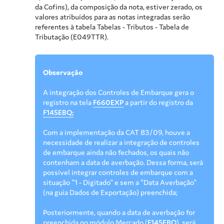
da Cofins), da composição da nota, estiver zerado, os
valores atribuídos para as notas integradas serão
referentes à tabela Tabelas - Tributos - Tabela de
Tributação (E049TTR).
Observação
A integração dos Controles de Embarque gera o
registro na tela
F660EXP
a partir do registro da
F145EBQ;
Com a implementação da CAT 83/09, houve a
necessidade de realizar a integração de controles
de embarque ainda não fechados, os quais não
contenham a data de averbação. Dessa forma, será
possível integrar controles de embarque com a
situação "1 - Digitado" e sem a "Data Averbação"
(na guia Dados de Exportação) preenchida;
Posteriormente, quando a data de averbação for
preenchida no módulo Mercado (
F145EBQ
), será