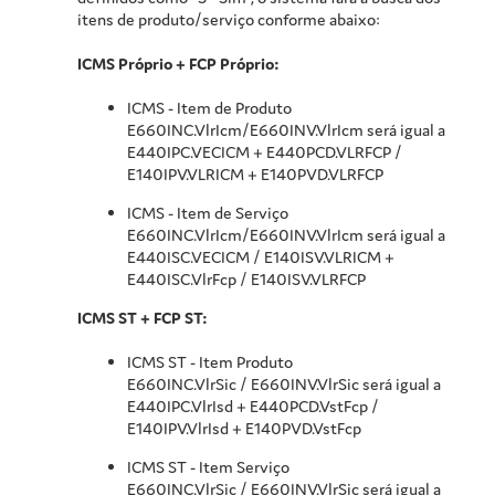
itens de produto/serviço conforme abaixo:
ICMS Próprio + FCP Próprio:
ICMS - Item de Produto
E660INC.VlrIcm/E660INV.VlrIcm será igual a
E440IPC.VECICM + E440PCD.VLRFCP /
E140IPV.VLRICM + E140PVD.VLRFCP
ICMS - Item de Serviço
E660INC.VlrIcm/E660INV.VlrIcm será igual a
E440ISC.VECICM / E140ISV.VLRICM +
E440ISC.VlrFcp / E140ISV.VLRFCP
ICMS ST + FCP ST:
ICMS ST - Item Produto
E660INC.VlrSic / E660INV.VlrSic será igual a
E440IPC.VlrIsd + E440PCD.VstFcp /
E140IPV.VlrIsd + E140PVD.VstFcp
ICMS ST - Item Serviço
E660INC.VlrSic / E660INV.VlrSic será igual a