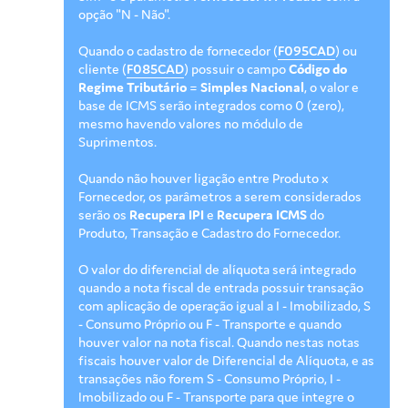
opção "N - Não".
Quando o cadastro de fornecedor (
F095CAD
) ou
cliente (
F085CAD
) possuir o campo
Código do
Regime Tributário
=
Simples Nacional
, o valor e
base de ICMS serão integrados como 0 (zero),
mesmo havendo valores no módulo de
Suprimentos.
Quando não houver ligação entre Produto x
Fornecedor, os parâmetros a serem considerados
serão os
Recupera IPI
e
Recupera ICMS
do
Produto, Transação e Cadastro do Fornecedor.
O valor do diferencial de alíquota será integrado
quando a nota fiscal de entrada possuir transação
com aplicação de operação igual a I - Imobilizado, S
- Consumo Próprio ou F - Transporte e quando
houver valor na nota fiscal. Quando nestas notas
fiscais houver valor de Diferencial de Alíquota, e as
transações não forem S - Consumo Próprio, I -
Imobilizado ou F - Transporte para que integre o