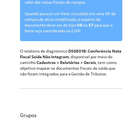
valor das notas fiscais de compra.
Quando possuir um frete vinculado em uma NF de
compra de ativo imobilizado, a espécie do
documento deve ser do tipo
08
ou
57
para que o
frete seja considerado no CIAP.
O relatório de diagnóstico
DSGE018: Conferência Nota
Fiscal Saída Não Integram
, disponível por meio do
caminho
Cadastros > Relatórios > Gerais
, tem como
objetivo mapear os documentos fiscais de saída que
não foram integrados para a Gestão de Tributos.
Grupos