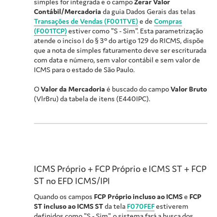
simples for integrada e o campo
Zerar Valor
Contábil/Mercadoria
da guia Dados Gerais das telas
Transações de Vendas (F001TVE)
e de
Compras
(F001TCP)
estiver como "S - Sim". Esta parametrização
atende o inciso I do § 3º do artigo 129 do RICMS, dispõe
que a nota de simples faturamento deve ser escriturada
com data e número, sem valor contábil e sem valor de
ICMS para o estado de São Paulo.
O
Valor da Mercadoria
é buscado do campo
Valor Bruto
(VlrBru) da tabela de itens (E440IPC).
ICMS Próprio + FCP Próprio e ICMS ST + FCP
ST no EFD ICMS/IPI
Quando os campos
FCP Próprio incluso ao ICMS
e
FCP
ST incluso ao ICMS ST
da tela
F070FEF
estiverem
definidos como "S - Sim", o sistema fará a busca dos