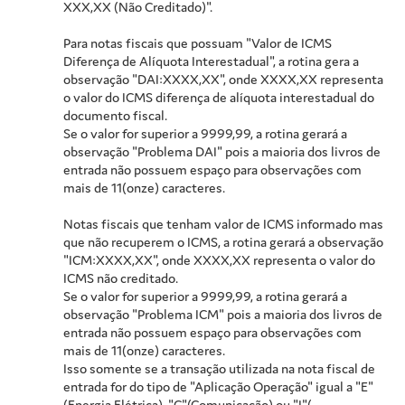
XXX,XX (Não Creditado)".
Para notas fiscais que possuam "Valor de ICMS
Diferença de Alíquota Interestadual", a rotina gera a
observação "DAI:XXXX,XX", onde XXXX,XX representa
o valor do ICMS diferença de alíquota interestadual do
documento fiscal.
Se o valor for superior a 9999,99, a rotina gerará a
observação "Problema DAI" pois a maioria dos livros de
entrada não possuem espaço para observações com
mais de 11(onze) caracteres.
Notas fiscais que tenham valor de ICMS informado mas
que não recuperem o ICMS, a rotina gerará a observação
"ICM:XXXX,XX", onde XXXX,XX representa o valor do
ICMS não creditado.
Se o valor for superior a 9999,99, a rotina gerará a
observação "Problema ICM" pois a maioria dos livros de
entrada não possuem espaço para observações com
mais de 11(onze) caracteres.
Isso somente se a transação utilizada na nota fiscal de
entrada for do tipo de "Aplicação Operação" igual a "E"
(Energia Elétrica), "C"(Comunicação) ou "I"(