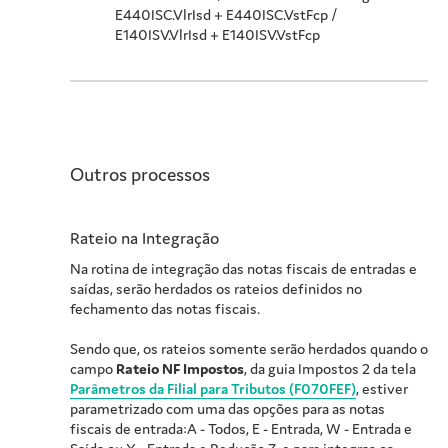
E440ISC.VlrIsd + E440ISC.VstFcp /
E140ISV.VlrIsd + E140ISV.VstFcp
Outros processos
Rateio na Integração
Na rotina de integração das notas fiscais de entradas e
saídas, serão herdados os rateios definidos no
fechamento das notas fiscais.
Sendo que, os rateios somente serão herdados quando o
campo
Rateio NF Impostos
, da guia Impostos 2 da tela
Parâmetros da Filial para Tributos (F070FEF)
, estiver
parametrizado com uma das opções para as notas
fiscais de entrada:A - Todos, E - Entrada, W - Entrada e