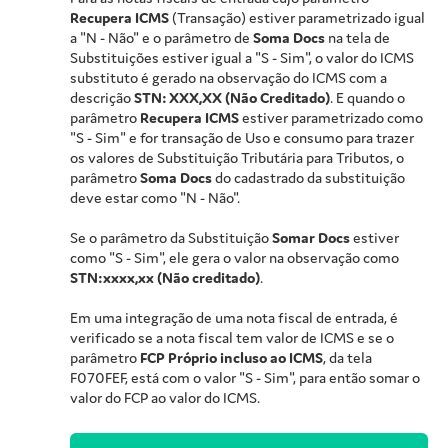
Recupera ICMS
(Transação) estiver parametrizado igual
a "N - Não" e o parâmetro de
Soma Docs
na tela de
Substituições estiver igual a "S - Sim", o valor do ICMS
substituto é gerado na observação do ICMS com a
descrição
STN: XXX,XX (Não Creditado)
. E quando o
parâmetro
Recupera ICMS
estiver parametrizado como
"S - Sim" e for transação de Uso e consumo para trazer
os valores de Substituição Tributária para Tributos, o
parâmetro
Soma Docs
do cadastrado da substituição
deve estar como "N - Não".
Se o parâmetro da Substituição
Somar Docs
estiver
como "S - Sim", ele gera o valor na observação como
STN:xxxx,xx (Não creditado)
.
Em uma integração de uma nota fiscal de entrada, é
verificado se a nota fiscal tem valor de ICMS e se o
parâmetro
FCP Próprio incluso ao ICMS
, da tela
F070FEF, está com o valor "S - Sim", para então somar o
valor do FCP ao valor do ICMS.