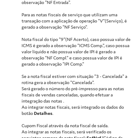
observação "NF Entrada".
Para as notas fiscais de serviço que utilizam uma
transação com a aplicação de operação "V"(Serviço), é
gerado a observação "NF Serviço".
Nota fiscal do tipo "9"(NF Acerto), caso possua valor de
ICMS é gerado a observação "ICMS Comp.", caso possua
valor líquido e não possua valor de IPI é gerado a
observação "NF Compl." e caso possua valor de IPI é
gerado a observação "IPI Comp."
Se a nota fiscal estiver com situação "3 - Cancelada" a
rotina gera a observação "Cancelada".
Será gerado o número do pré-impresso para as notas
fiscais de vendas canceladas, quando efetuar a
integração das notas .
Ao integrar notas fiscais, será integrado os dados do
botão
Detalhes
.
Cupom Fiscal através da nota fiscal de saída.
Ao integrar as notas fiscais, será verificado os
seguintes campos da nota fiscal:
SnfNcf
(Código da