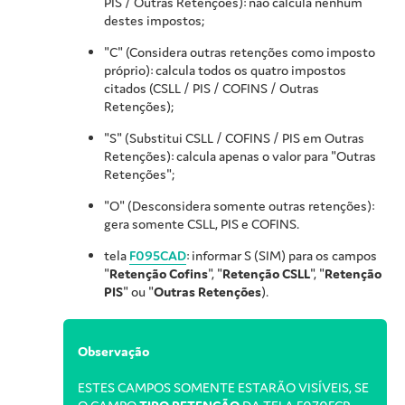
PIS / Outras Retenções): não calcula nenhum
destes impostos;
"C" (Considera outras retenções como imposto
próprio): calcula todos os quatro impostos
citados (CSLL / PIS / COFINS / Outras
Retenções);
"S" (Substitui CSLL / COFINS / PIS em Outras
Retenções): calcula apenas o valor para "Outras
Retenções";
"O" (Desconsidera somente outras retenções):
gera somente CSLL, PIS e COFINS.
tela
F095CAD
: informar S (SIM) para os campos
"
Retenção Cofins
", "
Retenção CSLL
", "
Retenção
PIS
" ou "
Outras Retenções
).
Observação
ESTES CAMPOS SOMENTE ESTARÃO VISÍVEIS, SE