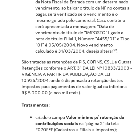
da Nota Fiscal de Entrada com um determinado
vencimento, ao baixar o título da NF no contas a
pagar, será verificado se o vencimento é o
mesmo gerado pelo comercial. Caso contrário
será apresentada a mensagem: "Data de
vencimento do título de "IMPOSTO" ligado a
nota do título: Filial 1, Número "4455/01" e Tipo
"01" é 05/05/2004. Novo vencimento
calculado é 31/03/2004, deseja alterar?".
São tratadas as retenções de PIS, COFINS, CSLL e Outras
Retenções conforme o ART. 31 DA LEI Nº 10833/2003 -
VIGÊNCIA A PARTIR DA PUBLICAÇÃO DA LEI
10.925/2004, onde é dispensada a retenção destes
impostos para pagamentos de valor igual ou inferior a
R$ 5.000,00 (cinco mil reais).
Tratamentos:
criado o campo
Valor mínimo p/ retenção de
contribuições sociais
na "página 2" da tela
F070FEF (Cadastros > Filiais > Impostos);