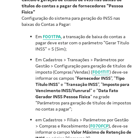
títulos do contas a pagar de fornecedores "Pessoa
Física"
Configuração do sistema para geração do INSS nas
baixas do Contas a Pagar:
Em
F001TPA
, a transação de baixa do contas a
pagar deve estar com o parâmetro "Gerar Título
INSS" = S (Sim);
Em Cadastros > Transações > Parâmetros por
Gestão > Configuração para geração de títulos de
imposto (Compras/Vendas) (
F001TIT
) deve-se
informar os campos "
Fornecedor INSS
", "
Tipo
Título INSS
" e "
Transação INSS
", "
Imposto para
Vencimento INSS/Funrural
" e "
Data Fato
Gerador INSS Pessoa Física
" na grade
"Parâmetros para geração de títulos de impostos
no contas a pagar";
em Cadastros > Filiais > Parâmetros por Gestão
> Compras e Recebimento (
F070FCP
), deve-se
informar o campo
Valor Máximo de Retenção de