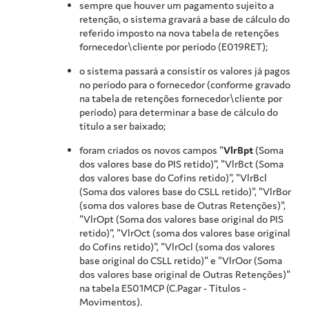
sempre que houver um pagamento sujeito a
retenção, o sistema gravará a base de cálculo do
referido imposto na nova tabela de retenções
fornecedor\cliente por período (E019RET);
o sistema passará a consistir os valores já pagos
no período para o fornecedor (conforme gravado
na tabela de retenções fornecedor\cliente por
período) para determinar a base de cálculo do
título a ser baixado;
foram criados os novos campos "
VlrBpt
(Soma
dos valores base do PIS retido)", "VlrBct (Soma
dos valores base do Cofins retido)", "VlrBcl
(Soma dos valores base do CSLL retido)", "VlrBor
(soma dos valores base de Outras Retenções)",
"VlrOpt (Soma dos valores base original do PIS
retido)", "VlrOct (soma dos valores base original
do Cofins retido)", "VlrOcl (soma dos valores
base original do CSLL retido)" e "VlrOor (Soma
dos valores base original de Outras Retenções)"
na tabela E501MCP (C.Pagar - Títulos -
Movimentos).