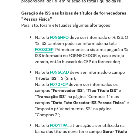
proporcional do IRF em relação ao total líquido da NF.
Geração de ISS nas baixas de títulos de fornecedores
"Pessoa Física"
Para isto, foram efetuadas algumas alterações:
Na tela
F095HFO
deve ser informado o % ISS. O
% ISS também pode ser informado na tela
F008CEP
. Primeiramente, o sistema pegará o %
ISS informado no FORNECEDOR e, caso esteja
zerado, então buscará do CEP do fornecedor;
Na tela
F095CAD
deve ser informado o campo
Tributa ISS
= S (Sim);
Na tela
F070FCP
devem ser informados os
campos "
Fornecedor ISS
", "
Tipo Título ISS
" e
"
Transação ISS
" na página "Compras 1" e os
campos "
Data Fato Gerador ISS Pessoa Física
" e
"Imposto p/ Vencimento ISS" na página
"Compras 2";
Na tela
F001TPA
, a transação a ser utilizada na
baixa dos títulos deve ter o campo
Gerar Título