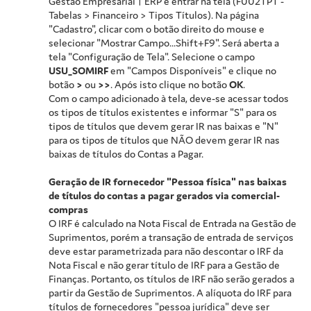
Gestão Empresarial | ERP e entrar na tela (F002TPT -
Tabelas > Financeiro > Tipos Títulos). Na página
"Cadastro", clicar com o botão direito do mouse e
selecionar "Mostrar Campo...Shift+F9". Será aberta a
tela "Configuração de Tela". Selecione o campo
USU_SOMIRF
em "Campos Disponíveis" e clique no
botão
>
ou
>>
. Após isto clique no botão
OK
.
Com o campo adicionado à tela, deve-se acessar todos
os tipos de títulos existentes e informar "S" para os
tipos de títulos que devem gerar IR nas baixas e "N"
para os tipos de títulos que NÃO devem gerar IR nas
baixas de títulos do Contas a Pagar.
Geração de IR fornecedor "Pessoa física" nas baixas
de títulos do contas a pagar gerados via comercial-
compras
O IRF é calculado na Nota Fiscal de Entrada na Gestão de
Suprimentos, porém a transação de entrada de serviços
deve estar parametrizada para não descontar o IRF da
Nota Fiscal e não gerar título de IRF para a Gestão de
Finanças. Portanto, os títulos de IRF não serão gerados a
partir da Gestão de Suprimentos. A alíquota do IRF para
títulos de fornecedores "pessoa jurídica" deve ser