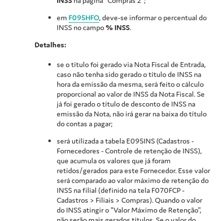
INSS
na página "Compras 2";
em
F095HFO
, deve-se informar o percentual do
INSS no campo
% INSS
.
Detalhes:
se o título foi gerado via Nota Fiscal de Entrada,
caso não tenha sido gerado o título de INSS na
hora da emissão da mesma, será feito o cálculo
proporcional ao valor de INSS da Nota Fiscal. Se
já foi gerado o título de desconto de INSS na
emissão da Nota, não irá gerar na baixa do título
do contas a pagar;
será utilizada a tabela E095INS (Cadastros -
Fornecedores - Controle de retenção de INSS),
que acumula os valores que já foram
retidos/gerados para este Fornecedor. Esse valor
será comparado ao valor máximo de retenção do
INSS na filial (definido na tela F070FCP -
Cadastros > Filiais > Compras). Quando o valor
do INSS atingir o "Valor Máximo de Retenção",
não serão mais gerados títulos. Se o valor do