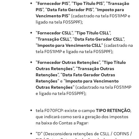
"
Fornecedor PIS
", "
Tipo Título PIS
", "
Transação
PIS
", "
Data Fato Gerador PIS
", "
Imposto para
Vencimento PIS
" (cadastrado na tela F051IMP e
ligado na tela F055PPF);
"
Fornecedor CSLL
", "
Tipo Título CSLL
",
"
Transação CSLL
", "
Data Fato Gerador CSLL
",
"
Imposto para Vencimento CSLL
" (cadastrado na
tela F051IMP e ligado na tela F055PPF);
"
Fornecedor Outras Retenções
", "
Tipo Título
Outras Retenções
", "
Transação Outras
Retenções
", "
Data Fato Gerador Outras
Retenções
" e "
Imposto para Vencimento
Outras Retenções
" (cadastrado na tela F051IMP
e ligado na tela F055PPF);
tela F070FCP: existe o campo
TIPO RETENÇÃO
,
que indicará como será a geração dos impostos
na baixa do Contas a Pagar:
"D" (Desconsidera retenções de CSLL / COFINS /