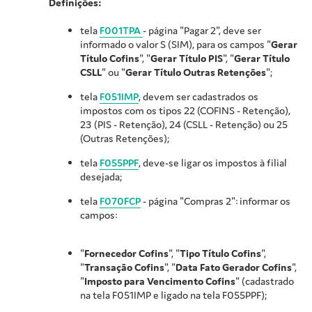
Definições:
tela
F001TPA
- página "Pagar 2", deve ser
informado o valor S (SIM), para os campos "
Gerar
Título Cofins
", "
Gerar Título PIS
", "
Gerar Título
CSLL
" ou "
Gerar Título Outras Retenções
";
tela
F051IMP
, devem ser cadastrados os
impostos com os tipos 22 (COFINS - Retenção),
23 (PIS - Retenção), 24 (CSLL - Retenção) ou 25
(Outras Retenções);
tela
F055PPF
, deve-se ligar os impostos à filial
desejada;
tela
F070FCP
- página "Compras 2": informar os
campos:
"
Fornecedor Cofins
", "
Tipo Título Cofins
",
"
Transação Cofins
", "
Data Fato Gerador Cofins
",
"
Imposto para Vencimento Cofins
" (cadastrado
na tela F051IMP e ligado na tela F055PPF);