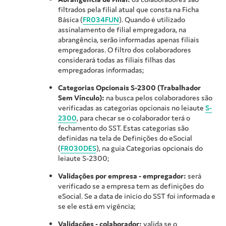
filtrados pela filial atual que consta na Ficha
Básica (
FR034FUN
). Quando é utilizado
assinalamento de filial empregadora, na
abrangência, serão informadas apenas filiais
empregadoras. O filtro dos colaboradores
considerará todas as filiais filhas das
empregadoras informadas;
Categorias Opcionais S-2300 (Trabalhador
Sem Vínculo):
na busca pelos colaboradores são
verificadas as categorias opcionais no leiaute
S-
2300
, para checar se o colaborador terá o
fechamento do SST. Estas categorias são
definidas na tela de Definições do eSocial
(
FR030DES
), na guia Categorias opcionais do
leiaute S-2300;
Validações por empresa - empregador:
será
verificado se a empresa tem as definições do
eSocial. Se a data de início do SST foi informada e
se ele está em vigência;
Validações - colaborador:
valida se o