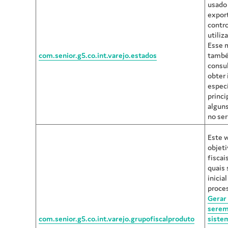
usado 
expor
contro
utiliz
Esse 
com.senior.g5.co.int.varejo.estados
també
consu
obter
especí
princi
alguns
no ser
Este 
objeti
fiscai
quais 
inicia
proce
Gerar 
serem
com.senior.g5.co.int.varejo.grupofiscalproduto
siste