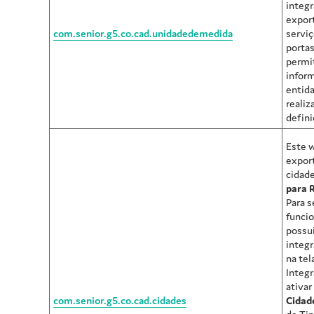
integr
expor
com.senior.g5.co.cad.unidadedemedida
servi
portas
permi
infor
entida
realiz
defini
Este 
export
cidade
para R
Para s
funci
possu
integr
na tel
Integr
ativar
com.senior.g5.co.cad.cidades
Cidad