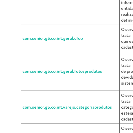
infor
entida
realiz
defini
O serv
tratar
com.senior.g5.co.int.geral.cfop
que e
cadast
O serv
tratar
com.senior.g5.co.int.geral.fotosprodutos
de pr
devid
siste
O serv
tratar
com.senior.g5.co.int.varejo.categoriaprodutos
catego
estej
cadast
O serv