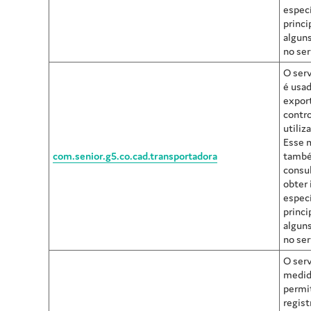
especí
princi
alguns
no ser
O serv
é usad
expor
contro
utiliz
Esse 
com.senior.g5.co.cad.transportadora
també
consu
obter
especí
princi
alguns
no ser
O ser
medid
permit
regist