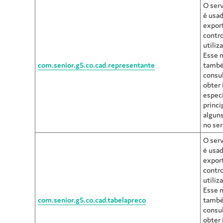
O ser
é usad
expor
contro
utiliz
Esse 
com.senior.g5.co.cad.representante
també
consu
obter
especí
princi
alguns
no ser
O serv
é usad
expor
contro
utiliz
Esse 
com.senior.g5.co.cad.tabelapreco
també
consu
obter