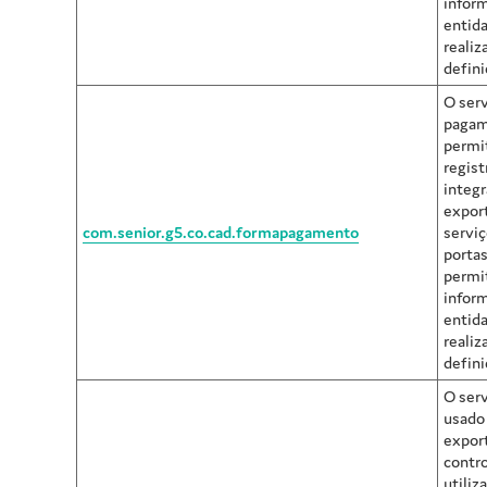
infor
entida
realiz
defini
O ser
pagam
permit
regist
integr
expor
com.senior.g5.co.cad.formapagamento
servi
portas
permi
infor
entida
realiz
defini
O serv
usado 
expor
contro
utiliz