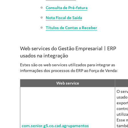
Consulta de Pré-fatura
Nota Fiscal de Saída
Títulos de Contas a Receber
Web services do
Gestão Empresarial | ERP
usados na integração
Estes são os web services utilizados para integrar as
informações dos processos do ERP ao Força de Venda:
Web service
O ser
usado 
expor
contro
utiliz
Esse 
com.senior.g5.co.cad.agrupamentos
també