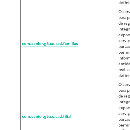
defini
O serv
para p
de reg
integr
expor
servi
com.senior.g5.co.cad.familias
portas
permi
infor
entida
realiz
defini
O serv
para p
de reg
integr
expor
servi
com.senior.g5.co.cad.filial
portas
permi