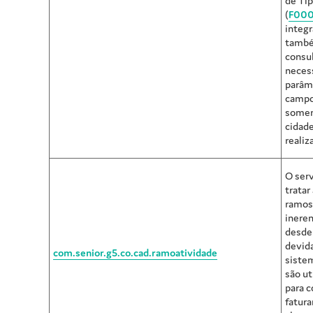
de Ti
(
F00
integ
també
consul
necess
parâm
campo
somen
cidade
realiz
O serv
tratar
ramos
ineren
desde
devid
com.senior.g5.co.cad.ramoatividade
siste
são ut
para c
fatur