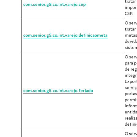
tratar
com.senior.g5.co.int.varejo.cep
impor
CEP.
O serv
tratar
com.senior.g5.co.int.varejo.definicaometa
metas
devid
siste
O serv
para p
de reg
integr
Expor
servi
com.senior.g5.co.int.varejo.feriado
portas
permi
infor
entida
realiz
defini
O serv