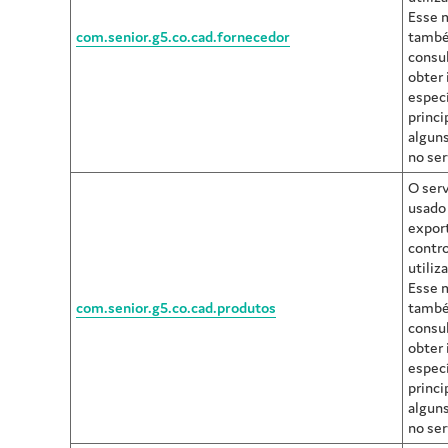
Esse 
com.senior.g5.co.cad.fornecedor
també
consu
obter
especí
princi
alguns
no ser
O serv
usado 
expor
contro
utiliz
Esse 
com.senior.g5.co.cad.produtos
també
consu
obter
especí
princi
alguns
no ser