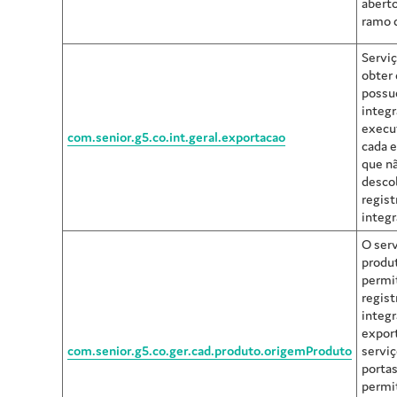
aberto
ramo d
Servi
obter 
possu
integr
execu
com.senior.g5.co.int.geral.exportacao
cada e
que nã
descob
regis
integr
O serv
produt
permit
regist
integr
expor
com.senior.g5.co.ger.cad.produto.origemProduto
servi
portas
permi