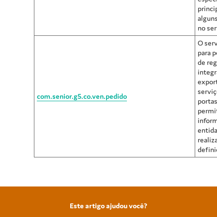
princi
alguns
no ser
O serv
para p
de reg
integr
expor
servi
com.senior.g5.co.ven.pedido
portas
permi
infor
entida
realiz
defini
Este artigo ajudou você?