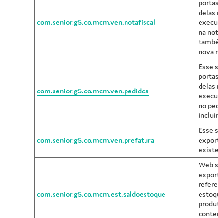
porta
delas 
com.senior.g5.co.mcm.ven.notafiscal
execu
na not
també
nova n
Esse s
porta
delas 
com.senior.g5.co.mcm.ven.pedidos
execu
no ped
inclui
Esse 
com.senior.g5.co.mcm.ven.prefatura
export
existe
Web s
expor
refer
com.senior.g5.co.mcm.est.saldoestoque
estoq
produ
conten