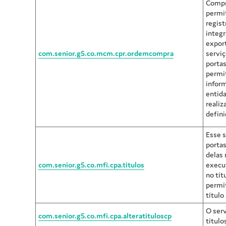
Compr
permit
regist
integr
expor
com.senior.g5.co.mcm.cpr.ordemcompra
servi
portas
permi
infor
entida
realiz
defini
Esse s
porta
delas 
com.senior.g5.co.mfi.cpa.titulos
execu
no tít
permi
título
O serv
com.senior.g5.co.mfi.cpa.alteratituloscp
título