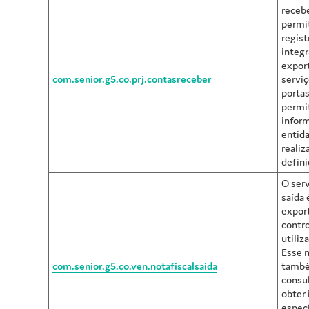
recebe
permit
regist
integr
expor
com.senior.g5.co.prj.contasreceber
servi
portas
permi
infor
entida
realiz
defini
O serv
saída 
expor
contro
utiliz
Esse 
com.senior.g5.co.ven.notafiscalsaida
també
consu
obter
especí