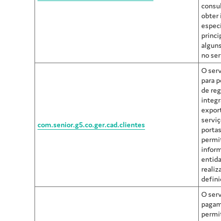
consu
obter
especí
princi
alguns
no ser
O serv
para p
de reg
integr
expor
servi
com.senior.g5.co.ger.cad.clientes
portas
permi
infor
entida
realiz
defini
O ser
pagam
permit