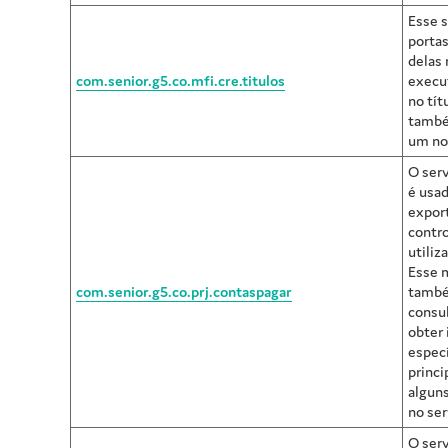
Esse s
porta
delas 
com.senior.g5.co.mfi.cre.titulos
execu
no tít
també
um nov
O serv
é usad
expor
contro
utiliz
Esse 
com.senior.g5.co.prj.contaspagar
també
consu
obter
especí
princi
alguns
no ser
O serv