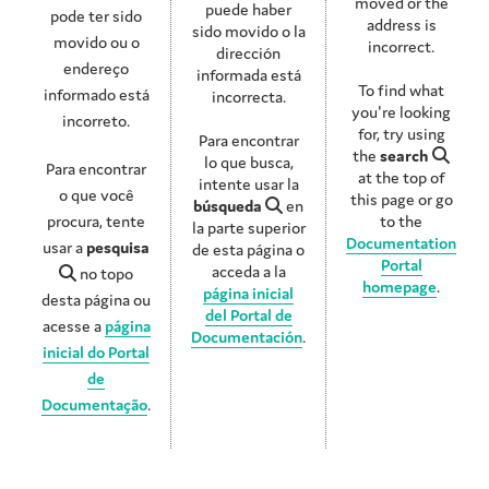
moved or the
puede haber
pode ter sido
address is
sido movido o la
movido ou o
incorrect.
dirección
endereço
informada está
To find what
informado está
incorrecta.
you're looking
incorreto.
for, try using
Para encontrar
the
search
lo que busca,
Para encontrar
at the top of
intente usar la
o que você
this page or go
búsqueda
en
procura, tente
to the
la parte superior
Documentation
usar a
pesquisa
de esta página o
Portal
acceda a la
no topo
homepage
.
página inicial
desta página ou
del Portal de
acesse a
página
Documentación
.
inicial do Portal
de
Documentação
.