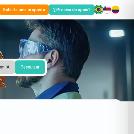
Solicite uma proposta
Precisa de apoio?
quisar no portal
Tecnologia
Tecnologia | XT
Tecnologia | Senior X
Tecnologia | Mega
Segurança da Informação
om IA
Pesquisar
eDocs
eDocs
NFS-e
eDocs-X
Cloud e Serviços
y
Cloud
BPO
Inteligência Artificial (Sara
Agentes)