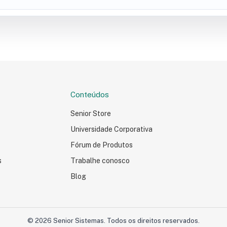
D
Portal Corporativo
GN
BI
NNECT
WorkFlow
T
BI | Senior X
cos e Segurança
Supermercados
da Senior
Gestão de Supermercados
da Senior X
Conteúdos
Novasoft
Senior Store
Novasoft
Universidade Corporativa
Fórum de Produtos
Trabalhe conosco
s
Blog
© 2026 Senior Sistemas. Todos os direitos reservados.