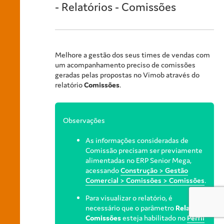
- Relatórios - Comissões
Melhore a gestão dos seus times de vendas com
um acompanhamento preciso de comissões
geradas pelas propostas no Vimob através do
relatório
Comissões
.
Observações
As informações consideradas de
Comissão precisam ser previamente
alimentadas no ERP Senior Mega,
acessando
Construção > Gestão
Comercial > Comissões > Comissões
.
Para visualizar o relatório, é
necessário que o parâmetro
Relatório
Comissões
esteja habilitado no
Perfil