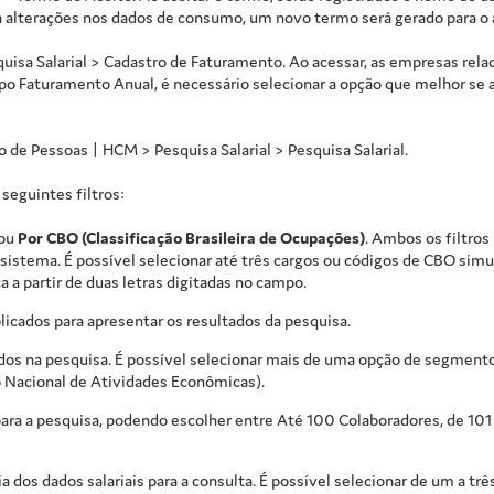
 alterações nos dados de consumo, um novo termo será gerado para o a
uisa Salarial
> Cadastro de Faturamento. Ao acessar, as empresas rela
po Faturamento Anual, é necessário selecionar a opção que melhor se 
o de Pessoas | HCM
>
Pesquisa Salarial
> Pesquisa Salarial.
 seguintes filtros:
ou
Por CBO (Classificação Brasileira de Ocupações)
. Ambos os filtro
sistema. É possível selecionar até três cargos ou códigos de CBO sim
sca a partir de duas letras digitadas no campo.
aplicados para apresentar os resultados da pesquisa.
rados na pesquisa. É possível selecionar mais de uma opção de segmen
o Nacional de Atividades Econômicas).
para a pesquisa, podendo escolher entre Até 100 Colaboradores, de 101
 dos dados salariais para a consulta. É possível selecionar de um a tr