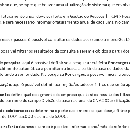
embrar que, sempre que houver uma atualização do sistema que envolva
o faturamento anual deve ser feito em
Gestão de Pessoas | HCM
>
Pesq
, e será necessário informar o faturamento anual de cada uma. No cam
r esses passos, é possível consultar os dados acessando o menu
Gestã
 possível filtrar os resultados da consulta a serem exibidos a partir dos
de pesquisa
: aqui é possível definir se a pesquisa será feita
Por cargos
chimento automático e permitem a busca a partir da base de dados do 
derando a senioridade. Na pesquisa
Por cargos
, é possível iniciar a bu
ização
: aqui é possível definir por região/estado, os filtros que serão 
ento
: define qual o segmento da empresa que terá os resultados filt
ido por meio do campo Divisão da base nacional do CNAE (Classificaçã
 de colaboradores
: determina o porte das empresas que deseja filtrar 
, de 1.001 a 5.000 e acima de 5.000.
e referência
: nesse campo é possível informar o ano/mês de referência