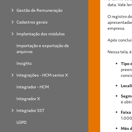
data. Vale l
Gestão de Remuneração
O registro d
Cadastros gerais
apresentadas
empresa.
Implantação dos módulos
Após conclui
Importação e exportação de
arquivos
Nessa tela, é
Insights
Tipo 
preen
Integrações - HCM senior X
consi
Local
Integrador - HCM
Segm
Integrador X
é obt
Integrador SST
Faixa
1.000
LGPD
Mês d